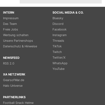
INTERN
SOCIAL MEDIA & CO.
Impressum
Bluesky
Das Team
Discord
Freie Jobs
Facebook
Werbung schalten
Instagram
Unsere Partnershops
Threads
Datenschutz & Hinweise
TikTok
Twitch
Twitter/X
NEWSFEED
WhatsApp
RSS 2.0
YouTube
XA NETZWERK
GearsofWar.de
Halo Universe
PARTNERLINKS
Football Snack Helme