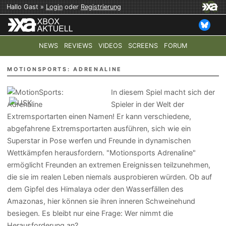
Hallo Gast »
Login
oder
Registrierung
NEWS
REVIEWS
VIDEOS
SCREENS
FORUM
TOP-THEMEN:
COD: MODERN WARFARE 4
HALO: CAMPAI
MOTIONSPORTS: ADRENALINE
In diesem Spiel macht sich der
Spieler in der Welt der
Extremsportarten einen Namen! Er kann verschiedene,
abgefahrene Extremsportarten ausführen, sich wie ein
Superstar in Pose werfen und Freunde in dynamischen
Wettkämpfen herausfordern. "Motionsports Adrenaline"
ermöglicht Freunden an extremen Ereignissen teilzunehmen,
die sie im realen Leben niemals ausprobieren würden. Ob auf
dem Gipfel des Himalaya oder den Wasserfällen des
Amazonas, hier können sie ihren inneren Schweinehund
besiegen. Es bleibt nur eine Frage: Wer nimmt die
Herausforderung an?