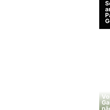
S
a
P
G
Vo
Ga
nä