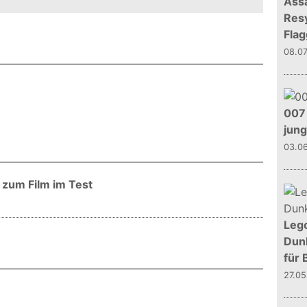
Assa
Resy
Flag
08.0
007 
jun
03.0
 zum Film im Test
Leg
Dunk
für 
27.0