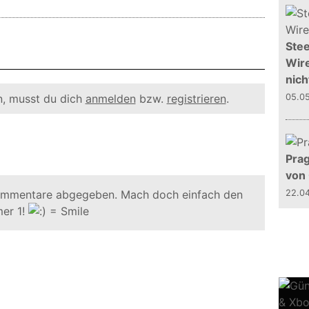
Stee
Wire
nich
, musst du dich
anmelden
bzw.
registrieren
.
05.0
Prag
von
ommentare abgegeben. Mach doch einfach den
22.0
er 1!