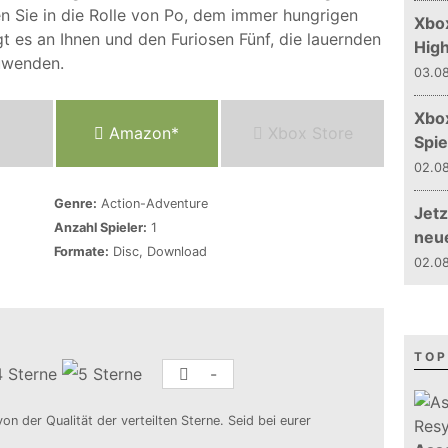
 Sie in die Rolle von Po, dem immer hungrigen
Xbox
t es an Ihnen und den Furiosen Fünf, die lauernden
Hig
uwenden.
03.08
Xbo
Amazon*
Xbox Store
Spie
02.08
Genre:
Action-Adventure
Jetz
Anzahl Spieler:
1
neu
Formate:
Disc, Download
02.08
TOP
-
von der Qualität der verteilten Sterne. Seid bei eurer