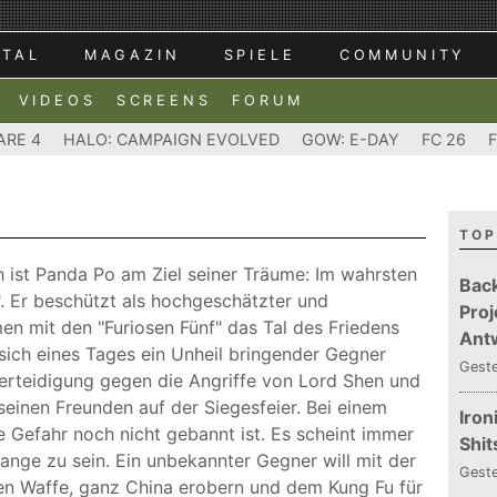
RTAL
MAGAZIN
SPIELE
COMMUNITY
VIDEOS
SCREENS
FORUM
ARE 4
HALO: CAMPAIGN EVOLVED
GOW: E-DAY
FC 26
TOP
h ist Panda Po am Ziel seiner Träume: Im wahrsten
Bac
. Er beschützt als hochgeschätzter und
Proj
n mit den "Furiosen Fünf" das Tal des Friedens
Ant
sich eines Tages ein Unheil bringender Gegner
Gest
Verteidigung gegen die Angriffe von Lord Shen und
seinen Freunden auf der Siegesfeier. Bei einem
Iron
e Gefahr noch nicht gebannt ist. Es scheint immer
Shit
nge zu sein. Ein unbekannter Gegner will mit der
Gest
en Waffe, ganz China erobern und dem Kung Fu für