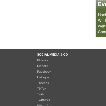
Ev
Nach
Wir 
welt
Gam
SOCIAL MEDIA & CO.
Bluesky
Discord
Facebook
Instagram
Threads
TikTok
Twitch
Twitter/X
WhatsApp