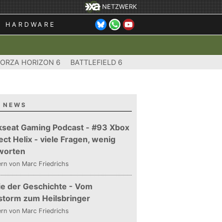
NETZWERK
HARDWARE
FORZA HORIZON 6
BATTLEFIELD 6
 NEWS
kseat Gaming Podcast - #93 Xbox
ect Helix - viele Fragen, wenig
worten
ern
von Marc Friedrichs
ie der Geschichte - Vom
storm zum Heilsbringer
ern
von Marc Friedrichs