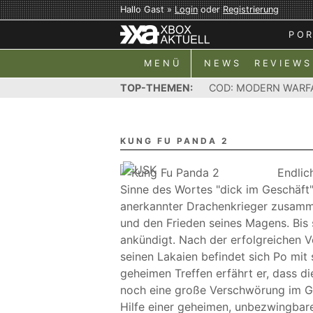
Hallo Gast »
Login
oder
Registrierung
PO
MENÜ
NEWS
REVIEWS
TOP-THEMEN:
COD: MODERN WARF
KUNG FU PANDA 2
Endlic
Sinne des Wortes "dick im Geschäft"
anerkannter Drachenkrieger zusamme
und den Frieden seines Magens. Bis 
ankündigt. Nach der erfolgreichen 
seinen Lakaien befindet sich Po mit 
geheimen Treffen erfährt er, dass di
noch eine große Verschwörung im Ga
Hilfe einer geheimen, unbezwingbar