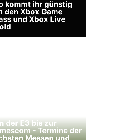
o kommt ihr günstig
n den Xbox Game
ass und Xbox Live
old
n der E3 bis zur
mescom - Termine der
chsten Messen und