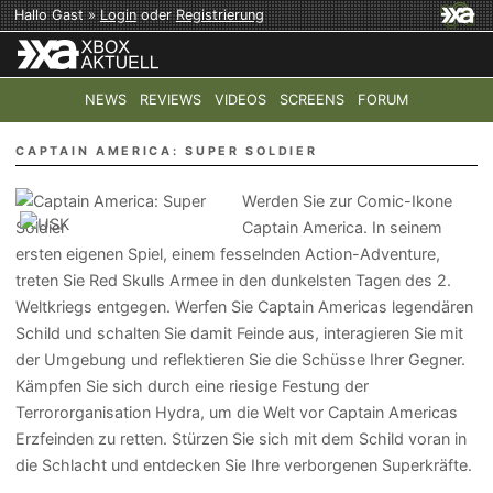
Hallo Gast »
Login
oder
Registrierung
NEWS
REVIEWS
VIDEOS
SCREENS
FORUM
TOP-THEMEN:
COD: MODERN WARFARE 4
HALO: CAMPAI
CAPTAIN AMERICA: SUPER SOLDIER
Werden Sie zur Comic-Ikone
Captain America. In seinem
ersten eigenen Spiel, einem fesselnden Action-Adventure,
treten Sie Red Skulls Armee in den dunkelsten Tagen des 2.
Weltkriegs entgegen. Werfen Sie Captain Americas legendären
Schild und schalten Sie damit Feinde aus, interagieren Sie mit
der Umgebung und reflektieren Sie die Schüsse Ihrer Gegner.
Kämpfen Sie sich durch eine riesige Festung der
Terrororganisation Hydra, um die Welt vor Captain Americas
Erzfeinden zu retten. Stürzen Sie sich mit dem Schild voran in
die Schlacht und entdecken Sie Ihre verborgenen Superkräfte.