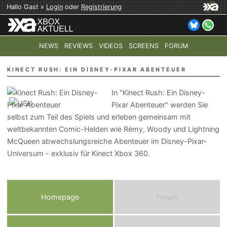
Hallo Gast »
Login
oder
Registrierung
NEWS
REVIEWS
VIDEOS
SCREENS
FORUM
TOP-THEMEN:
COD: MODERN WARFARE 4
HALO: CAMPAI
KINECT RUSH: EIN DISNEY-PIXAR ABENTEUER
In "Kinect Rush: Ein Disney-
Pixar Abenteuer" werden Sie
selbst zum Teil des Spiels und erleben gemeinsam mit
weltbekannten Comic-Helden wie Rémy, Woody und Lightning
McQueen abwechslungsreiche Abenteuer im Disney-Pixar-
Universum - exklusiv für Kinect Xbox 360.
Homepage
Forum