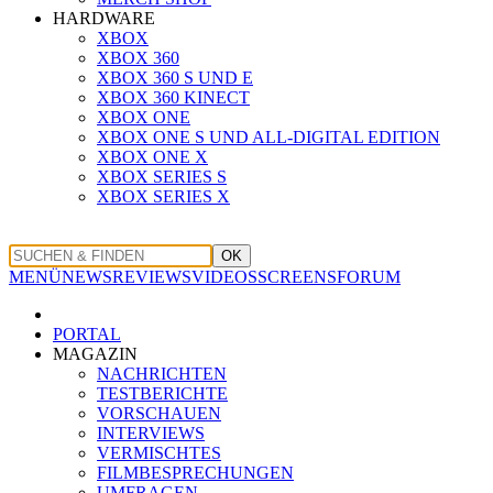
HARDWARE
XBOX
XBOX 360
XBOX 360 S UND E
XBOX 360 KINECT
XBOX ONE
XBOX ONE S UND ALL-DIGITAL EDITION
XBOX ONE X
XBOX SERIES S
XBOX SERIES X
OK
MENÜ
NEWS
REVIEWS
VIDEOS
SCREENS
FORUM
PORTAL
MAGAZIN
NACHRICHTEN
TESTBERICHTE
VORSCHAUEN
INTERVIEWS
VERMISCHTES
FILMBESPRECHUNGEN
UMFRAGEN