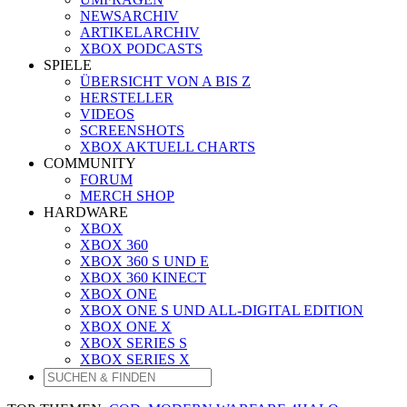
NEWSARCHIV
ARTIKELARCHIV
XBOX PODCASTS
SPIELE
ÜBERSICHT VON A BIS Z
HERSTELLER
VIDEOS
SCREENSHOTS
XBOX AKTUELL CHARTS
COMMUNITY
FORUM
MERCH SHOP
HARDWARE
XBOX
XBOX 360
XBOX 360 S UND E
XBOX 360 KINECT
XBOX ONE
XBOX ONE S UND ALL-DIGITAL EDITION
XBOX ONE X
XBOX SERIES S
XBOX SERIES X