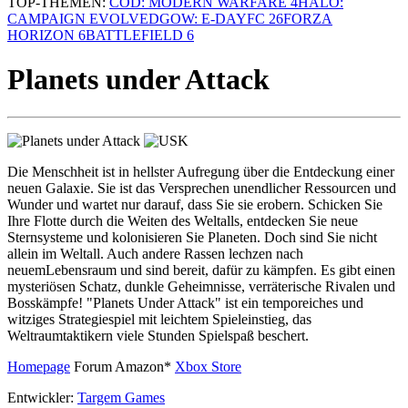
TOP-THEMEN:
COD: MODERN WARFARE 4
HALO:
CAMPAIGN EVOLVED
GOW: E-DAY
FC 26
FORZA
HORIZON 6
BATTLEFIELD 6
Planets under Attack
Die Menschheit ist in hellster Aufregung über die Entdeckung einer
neuen Galaxie. Sie ist das Versprechen unendlicher Ressourcen und
Wunder und wartet nur darauf, dass Sie sie erobern. Schicken Sie
Ihre Flotte durch die Weiten des Weltalls, entdecken Sie neue
Sternsysteme und kolonisieren Sie Planeten. Doch sind Sie nicht
allein im Weltall. Auch andere Rassen lechzen nach
neuemLebensraum und sind bereit, dafür zu kämpfen. Es gibt einen
mysteriösen Schatz, dunkle Geheimnisse, verräterische Rivalen und
Bosskämpfe! "Planets Under Attack" ist ein temporeiches und
witziges Strategiespiel mit leichtem Spieleinstieg, das
Weltraumtaktikern viele Stunden Spielspaß beschert.
Homepage
Forum
Amazon*
Xbox Store
Entwickler:
Targem Games