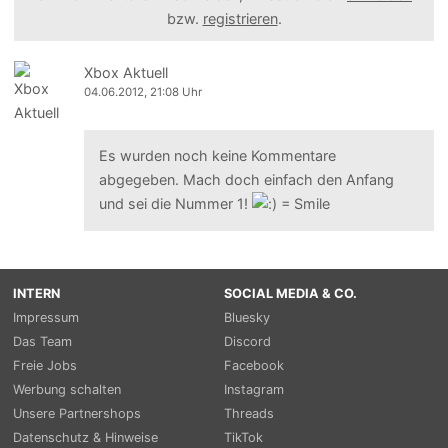
bzw.
registrieren
.
Xbox Aktuell
04.06.2012, 21:08 Uhr
Es wurden noch keine Kommentare
abgegeben. Mach doch einfach den Anfang
und sei die Nummer 1!
INTERN
SOCIAL MEDIA & CO.
Impressum
Bluesky
Das Team
Discord
Freie Jobs
Facebook
Werbung schalten
Instagram
Unsere Partnershops
Threads
Datenschutz & Hinweise
TikTok