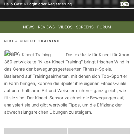
Hallo Gast »
Login
oder
Registrierung
NEWS
REVIEWS
VIDEOS
SCREENS
FORUM
TOP-THEMEN:
COD: MODERN WARFARE 4
HALO: CAMPAI
NIKE+ KINECT TRAINING
Das exklusiv für Kinect für Xbox
360 entwickelte "Nike+ Kinect Training" bringt frischen Wind in
das Genre der bewegungsgesteuerten Fitness-Spiele.
Basierend auf Trainingseinheiten, mit denen sich Top-Sportler
in Form bringen, können die Spieler ihre eigenen Fitness-Ziele
auf unterhaltsame Art und Weise erreichen – ganz gleich, wie
fit sie sind. Der Kinect-Sensor zeichnet die Bewegungen auf,
analysiert sie und gibt wertvolle Tipps, um die Effizienz der
abwechslungsreichen Übungen zu steigern.