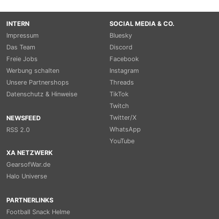
INTERN
SOCIAL MEDIA & CO.
Impressum
Bluesky
Das Team
Discord
Freie Jobs
Facebook
Werbung schalten
Instagram
Unsere Partnershops
Threads
Datenschutz & Hinweise
TikTok
Twitch
Twitter/X
NEWSFEED
WhatsApp
RSS 2.0
YouTube
XA NETZWERK
GearsofWar.de
Halo Universe
PARTNERLINKS
Football Snack Helme