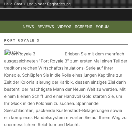
Hallo Gast »
Login
oder
Registrierung
NEWS
REVIEWS
VIDEOS
SCREENS
FORUM
TOP-THEMEN:
COD: MODERN WARFARE 4
HALO: CAMPAI
PORT ROYALE 3
Erleben Sie mit dem mehrfach
ausgezeichneten "Port Royale 3" zum ersten Mal einen Teil der
traditionsreichen Wirtschaftssimulations-Serie auf Ihrer
Konsole. Schlüpfen Sie in die Rolle eines jungen Kapitäns zur
Zeit der Kolonialisierung der Karibik, dessen einziges Ziel darin
besteht, der mächtigste Mann der Neuen Welt zu werden. Mit
einem kleinen Schiff und einer Handvoll Gold starten Sie, um
Ihr Glück in den Kolonien zu suchen. Spannende
Seeschlachten, packende Küstenstadt-Belagerungen sowie
ein komplexes Handelssystem erwarten Sie auf Ihrem Weg zu
unermesslichem Reichtum und Macht.