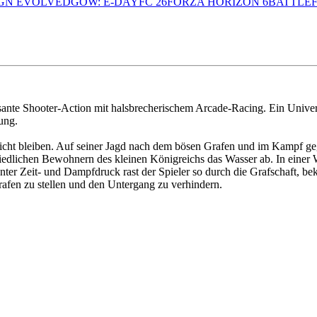
GN EVOLVED
GOW: E-DAY
FC 26
FORZA HORIZON 6
BATTLEF
 rasante Shooter-Action mit halsbrecherischem Arcade-Racing. Ein Un
ung.
nicht bleiben. Auf seiner Jagd nach dem bösen Grafen und im Kampf ge
friedlichen Bewohnern des kleinen Königreichs das Wasser ab. In einer 
 Unter Zeit- und Dampfdruck rast der Spieler so durch die Grafschaft, 
afen zu stellen und den Untergang zu verhindern.