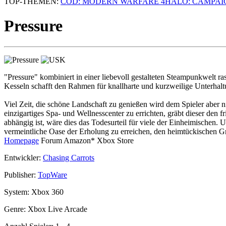
TOP-THEMEN:
COD: MODERN WARFARE 4
HALO: CAMPAI
Pressure
"Pressure" kombiniert in einer liebevoll gestalteten Steampunkwelt
Kesseln schafft den Rahmen für knallharte und kurzweilige Unterhalt
Viel Zeit, die schöne Landschaft zu genießen wird dem Spieler aber 
einzigartiges Spa- und Wellnesscenter zu errichten, gräbt dieser den 
abhängig ist, wäre dies das Todesurteil für viele der Einheimischen.
vermeintliche Oase der Erholung zu erreichen, den heimtückischen Gr
Homepage
Forum
Amazon*
Xbox Store
Entwickler:
Chasing Carrots
Publisher:
TopWare
System:
Xbox 360
Genre:
Xbox Live Arcade