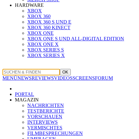
HARDWARE
XBOX
XBOX 360
XBOX 360 S UND E
XBOX 360 KINECT
XBOX ONE
XBOX ONE S UND ALL-DIGITAL EDITION
XBOX ONE X
XBOX SERIES S
XBOX SERIES X
OK
MENÜ
NEWS
REVIEWS
VIDEOS
SCREENS
FORUM
PORTAL
MAGAZIN
NACHRICHTEN
TESTBERICHTE
VORSCHAUEN
INTERVIEWS
VERMISCHTES
FILMBESPRECHUNGEN
UMFRAGEN