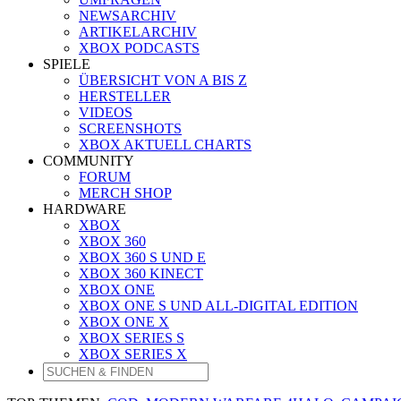
NEWSARCHIV
ARTIKELARCHIV
XBOX PODCASTS
SPIELE
ÜBERSICHT VON A BIS Z
HERSTELLER
VIDEOS
SCREENSHOTS
XBOX AKTUELL CHARTS
COMMUNITY
FORUM
MERCH SHOP
HARDWARE
XBOX
XBOX 360
XBOX 360 S UND E
XBOX 360 KINECT
XBOX ONE
XBOX ONE S UND ALL-DIGITAL EDITION
XBOX ONE X
XBOX SERIES S
XBOX SERIES X