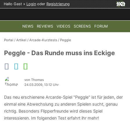
Hallo Gast »
Login
oder
Registrierung
NEWS
REVIEWS
VIDEOS
SCREENS
FORUM
TOP-THEMEN:
COD: MODERN WARFARE 4
HALO: CAMPAI
Portal
/
Artikel
/
Arcade-Kurztests
/
Peggle
Peggle - Das Runde muss ins Eckige
von Thomas
24.03.2009, 13:12 Uhr
Das neu erschienene Arcarde-Spiel "Peggle" ist für jeden, der
einmal eine Abwechslung zu anderen Spielen sucht, genau
richtig. Besonders Flipperfreunde wird dieses Spiel
interessieren. Im folgenden Test erfahrt ihr mehr!