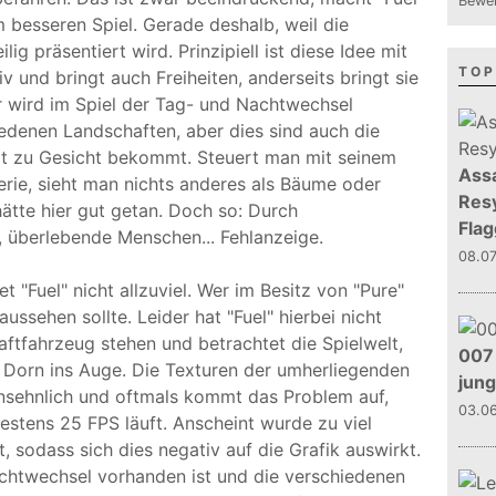
Bewer
 besseren Spiel. Gerade deshalb, weil die
ig präsentiert wird. Prinzipiell ist diese Idee mit
TOP
v und bringt auch Freiheiten, anderseits bringt sie
r wird im Spiel der Tag- und Nachtwechsel
iedenen Landschaften, aber dies sind auch die
ahrt zu Gesicht bekommt. Steuert man mit seinem
Assa
rie, sieht man nichts anderes als Bäume oder
Resy
tte hier gut getan. Doch so: Durch
Flag
, überlebende Menschen... Fehlanzeige.
08.0
et "Fuel" nicht allzuviel. Wer im Besitz von "Pure"
aussehen sollte. Leider hat "Fuel" hierbei nicht
aftfahrzeug stehen und betrachtet die Spielwelt,
007 
 Dorn ins Auge. Die Texturen der umherliegenden
jun
ansehnlich und oftmals kommt das Problem auf,
03.0
destens 25 FPS läuft. Anscheint wurde zu viel
, sodass sich dies negativ auf die Grafik auswirkt.
htwechsel vorhanden ist und die verschiedenen