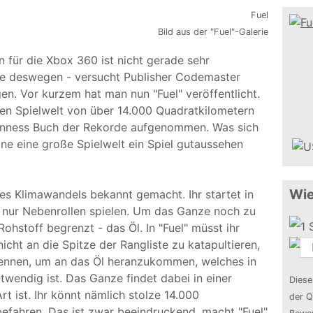
Bild aus der "Fuel"-Galerie
 für die Xbox 360 ist nicht gerade sehr
de deswegen - versucht Publisher Codemaster
en. Vor kurzem hat man nun "Fuel" veröffentlicht.
chen Spielwelt von über 14.000 Quadratkilometern
inness Buch der Rekorde aufgenommen. Was sich
eine eine große Spielwelt ein Spiel gutaussehen
Wie
des Klimawandels bekannt gemacht. Ihr startet in
n nur Nebenrollen spielen. Um das Ganze noch zu
ohstoff begrenzt - das Öl. In "Fuel" müsst ihr
cht an die Spitze der Rangliste zu katapultieren,
Rennen, um an das Öl heranzukommen, welches in
twendig ist. Das Ganze findet dabei in einer
Diese
Art ist. Ihr könnt nämlich stolze 14.000
der Q
efahren. Das ist zwar beeindruckend, macht "Fuel"