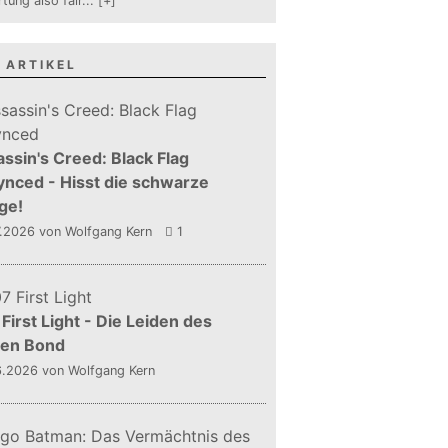
tung also fair
...
[+]
 ARTIKEL
ssin's Creed: Black Flag
nced - Hisst die schwarze
ge!
7.2026
von Wolfgang Kern
1
First Light - Die Leiden des
gen Bond
6.2026
von Wolfgang Kern