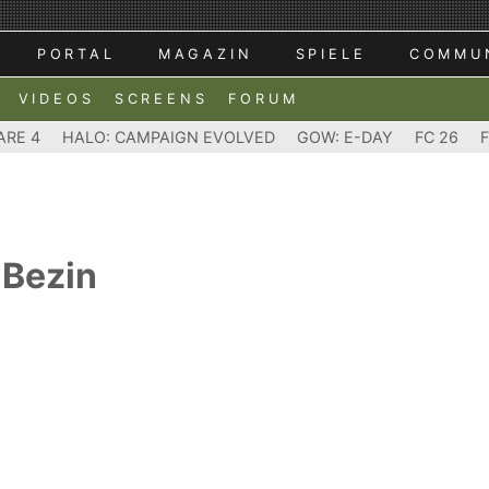
PORTAL
MAGAZIN
SPIELE
COMMU
VIDEOS
SCREENS
FORUM
ARE 4
HALO: CAMPAIGN EVOLVED
GOW: E-DAY
FC 26
 Bezin