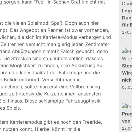
sorgen, kann "Fuel" in Sachen Grafik nicht mit
Leg
Dunk
st die vielen Spielmodi Spaß. Doch auch hier
für 
mpt. Das Angebot an Rennen ist zwar vorhanden,
27.0
ächen, die sich im Karriere-Modus verbergen und
 Zeitrennen versucht man gierig jeden Zentimeter
iedene Abkürzungen nimmt? Falsch gedacht, denn
h. Die Strecken sind so unübersichtlich, dass es
 eine Möglichkeit zu finden, eine Abkürzung zu
Stee
rch die Individualität der Fahrzeuge und die
Wire
r Bolide mitbringt. Versucht man mit
nich
u nehmen, sollte man erst eine Vollbremsung
05.0
und zeitintensiv die Kurze nehmen, ansonsten
Ziel hinaus. Diese schlampige Fahrzeugphysik
es Spiels.
Prag
von
em Karrieremodus gibt es noch den Freeride,
 nutzen könnt. Hierbei könnt ihr die
22.0