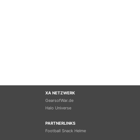
XA NETZWERK
GearsofWar.de
Halo Universe
PARTNERLINKS
Football Snack Helme