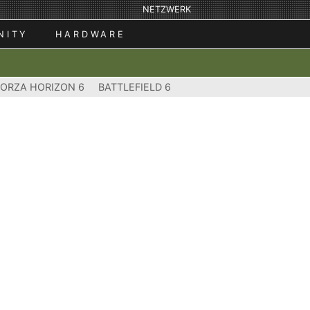
NETZWERK
NITY
HARDWARE
FORZA HORIZON 6
BATTLEFIELD 6