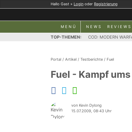
Hallo Gast »
Login
oder
Registrierung
MENÜ
NEWS
REVIEWS
TOP-THEMEN:
COD: MODERN WARF
Portal
/
Artikel
/
Testberichte
/
Fuel
Fuel - Kampf ums
von Kevin Dylong
15.07.2009, 08:43 Uhr