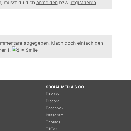
, musst du dich
anmelden
bzw.
registrieren
.
ommentare abgegeben. Mach doch einfach den
er 1!
SOCIAL MEDIA & CO.
Bluesky
Discord
Facebook
Instagram
Threads
TikTok