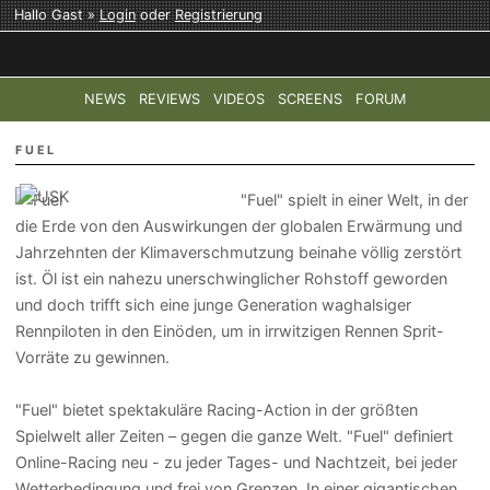
Hallo Gast »
Login
oder
Registrierung
NEWS
REVIEWS
VIDEOS
SCREENS
FORUM
TOP-THEMEN:
COD: MODERN WARFARE 4
HALO: CAMPAI
FUEL
"Fuel" spielt in einer Welt, in der
die Erde von den Auswirkungen der globalen Erwärmung und
Jahrzehnten der Klimaverschmutzung beinahe völlig zerstört
ist. Öl ist ein nahezu unerschwinglicher Rohstoff geworden
und doch trifft sich eine junge Generation waghalsiger
Rennpiloten in den Einöden, um in irrwitzigen Rennen Sprit-
Vorräte zu gewinnen.
"Fuel" bietet spektakuläre Racing-Action in der größten
Spielwelt aller Zeiten – gegen die ganze Welt. "Fuel" definiert
Online-Racing neu - zu jeder Tages- und Nachtzeit, bei jeder
Wetterbedingung und frei von Grenzen. In einer gigantischen