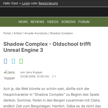
Hallo Gast »
Login
oder
Registrierung
NEWS
REVIEWS
VIDEOS
SCREENS
FORUM
TOP-THEMEN:
COD: MODERN WARFARE 4
HALO: CAMPAI
Portal
/
Artikel
/
Arcade-Kurztests
/
Shadow Complex
Shadow Complex - Oldschool trifft
Unreal Engine 3
von Jens Kopper
24.08.2009, 12:28 Uhr
1
Ach ja, die Welt könnte so schön sein, dürfte sich der
Hauptcharakter in "Shadow Complex" zu Beginn des Spiels
denken. Sommer, Ferien in den Bergen zusammen mit Claire,
endlich Zeit zum Bergsteigen. Herrlich. Gäbe es da nicht das