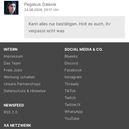
Pegasus Galaxie
24.08.2009, 20:17 Uhr
Kann alles nur bestätigen. Holt es euch, ihr
verpasst echt was
INTERN
SOCIAL MEDIA & CO.
Impressum
Bluesky
Das Team
Discord
Freie Jobs
Facebook
Werbung schalten
Instagram
Unsere Partnershops
Threads
Datenschutz & Hinweise
TikTok
Twitch
Twitter/X
NEWSFEED
WhatsApp
RSS 2.0
YouTube
XA NETZWERK