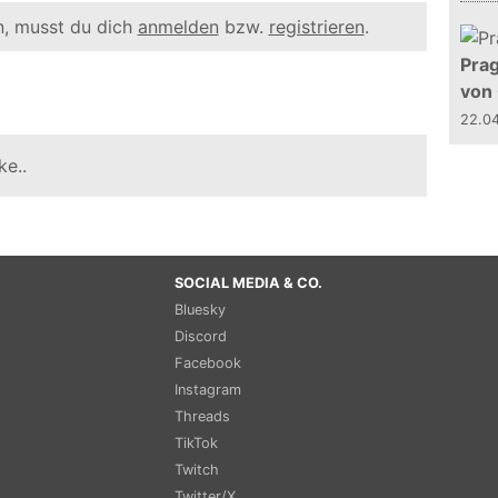
, musst du dich
anmelden
bzw.
registrieren
.
Prag
von
22.0
ke..
SOCIAL MEDIA & CO.
Bluesky
Discord
Facebook
Instagram
Threads
TikTok
Twitch
Twitter/X