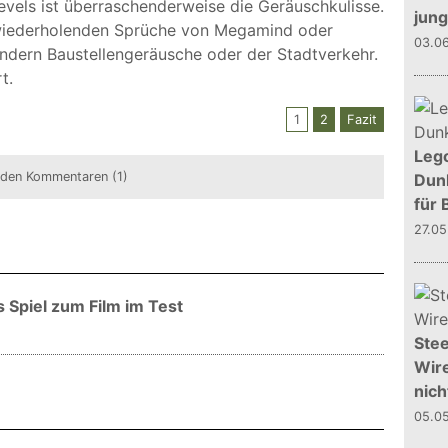
vels ist überraschenderweise die Geräuschkulisse.
jun
h wiederholenden Sprüche von Megamind oder
03.0
dern Baustellengeräusche oder der Stadtverkehr.
t.
1
2
Fazit
Leg
 den Kommentaren (1)
Dunk
für 
27.0
 Spiel zum Film im Test
Stee
Wire
nich
05.0