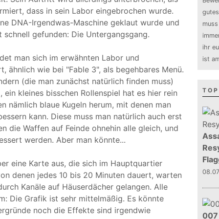
Bewer
ormiert, dass in sein Labor eingebrochen wurde.
gutes
eine DNA-Irgendwas-Maschine geklaut wurde und
muss 
t schnell gefunden: Die Untergangsgang.
immer
ihr e
ndet man sich im erwähnten Labor und
ist a
t, ähnlich wie bei "Fable 3", als begehbares Menü.
dern (die man zunächst natürlich finden muss)
TOP
ein kleines bisschen Rollenspiel hat es hier rein
egen nämlich blaue Kugeln herum, mit denen man
bessern kann. Diese muss man natürlich auch erst
en die Waffen auf Feinde ohnehin alle gleich, und
Assa
essert werden. Aber man könnte...
Resy
Flag
er eine Karte aus, die sich im Hauptquartier
08.0
 von denen jedes 10 bis 20 Minuten dauert, warten
 durch Kanäle auf Häuserdächer gelangen. Alle
 Die Grafik ist sehr mittelmäßig. Es könnte
ergründe noch die Effekte sind irgendwie
007 