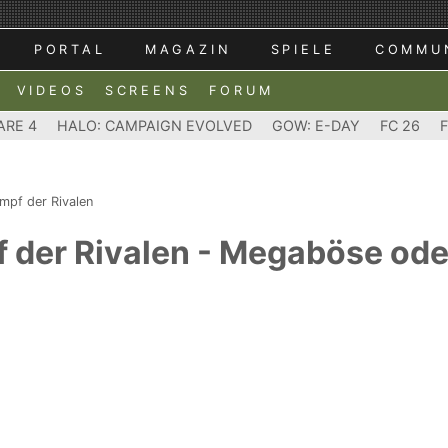
PORTAL
MAGAZIN
SPIELE
COMMU
VIDEOS
SCREENS
FORUM
ARE 4
HALO: CAMPAIGN EVOLVED
GOW: E-DAY
FC 26
mpf der Rivalen
 der Rivalen - Megaböse od