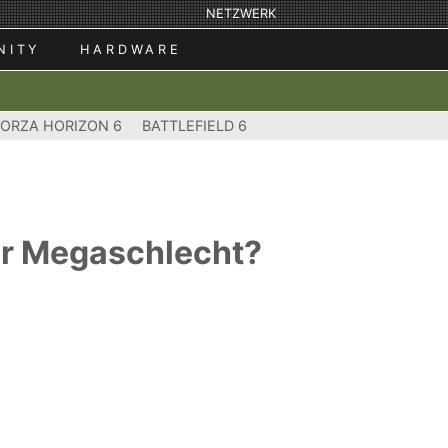
NETZWERK
NITY
HARDWARE
FORZA HORIZON 6
BATTLEFIELD 6
er Megaschlecht?