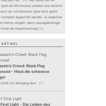
tung also fair
...
[+]
: Nur selten hat ein
 Spiel die Höchstnote verdient und natürlich
auch ein schwächeres Spiel nicht gleich
 komplett abgestraft werden. Je objektiver
ure Sterne vergebt, desto aussagekräftiger
m Ende die Gesamtwertung.
[–]
 ARTIKEL
ssin's Creed: Black Flag
nced - Hisst die schwarze
ge!
7.2026
von Wolfgang Kern
1
First Light - Die Leiden des