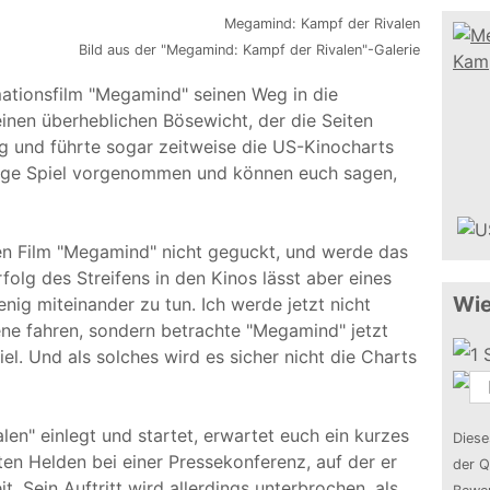
Bild aus der "Megamind: Kampf der Rivalen"-Galerie
tionsfilm "Megamind" seinen Weg in die
einen überheblichen Bösewicht, der die Seiten
lg und führte sogar zeitweise die US-Kinocharts
rige Spiel vorgenommen und können euch sagen,
den Film "Megamind" nicht geguckt, und werde das
olg des Streifens in den Kinos lässt aber eines
Wie
nig miteinander zu tun. Ich werde jetzt nicht
ene fahren, sondern betrachte "Megamind" jetzt
el. Und als solches wird es sicher nicht die Charts
en" einlegt und startet, erwartet euch ein kurzes
Diese
ten Helden bei einer Pressekonferenz, auf der er
der Q
 Sein Auftritt wird allerdings unterbrochen, als