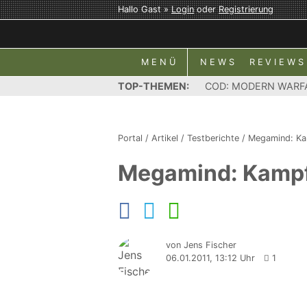
Hallo Gast »
Login
oder
Registrierung
MENÜ
NEWS
REVIEWS
TOP-THEMEN:
COD: MODERN WARF
Portal
/
Artikel
/
Testberichte
/
Megamind: Ka
Megamind: Kampf
von Jens Fischer
06.01.2011, 13:12 Uhr
1