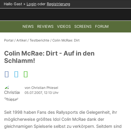
Hallo Gast »
Login
oder
Registrierung
NEWS
REVIEWS
VIDEOS
SCREENS
FORUM
TOP-THEMEN:
COD: MODERN WARFARE 4
HALO: CAMPAI
Portal
/
Artikel
/
Testberichte
/
Colin McRae: Dirt
Colin McRae: Dirt - Auf in den
Schlamm!
von Christian Phiesel
05.07.2007, 12:13 Uhr
Seit 1998 haben Fans des Rallysports die Gelegenheit, ihr
möglicherweise größtes Idol Colin McRae dank der
gleichnamigen Spielserie selbst zu verkörpern. Seitdem sind