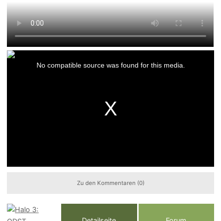
This
is
No compatible source was found for this media.
a
modal
window.
Zu den Kommentaren (0)
Detailseite
Forum