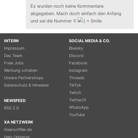
Es wurden noch keine Kommentare
abgegeben. Mach doch einfach den Anfang
und sei die Nummer 1!
INTERN
SOCIAL MEDIA & CO.
Impressum
Bluesky
Das Team
Discord
Freie Jobs
Facebook
Werbung schalten
Instagram
Unsere Partnershops
Threads
Datenschutz & Hinweise
TikTok
Twitch
Twitter/X
NEWSFEED
WhatsApp
RSS 2.0
YouTube
XA NETZWERK
GearsofWar.de
Halo Universe