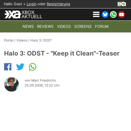
Hallo Gast »
Login
oder
Registrierung
NEWS
REVIEWS
VIDEOS
SCREENS
FORUM
TOP-THEMEN:
COD: MODERN WARFARE 4
HALO: CAMPAI
Portal
/
Videos
/
Halo 3: ODST
Halo 3: ODST - "Keep it Clean"-Teaser
von Marc Friedrichs
25.09.2008, 13:22 Uhr