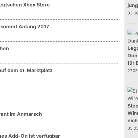
deutschen Xbox Store
jun
03.0
 kommt Anfang 2017
Leg
chen
Dunk
für 
 auf dem dt. Marktplatz
27.0
Stee
Wire
Event im Anmarsch
nich
05.0
ues Add-On ist verfügbar