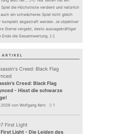
tung also fair
...
[+]
: Nur selten hat ein
 Spiel die Höchstnote verdient und natürlich
auch ein schwächeres Spiel nicht gleich
 komplett abgestraft werden. Je objektiver
ure Sterne vergebt, desto aussagekräftiger
m Ende die Gesamtwertung.
[–]
 ARTIKEL
ssin's Creed: Black Flag
nced - Hisst die schwarze
ge!
7.2026
von Wolfgang Kern
1
First Light - Die Leiden des