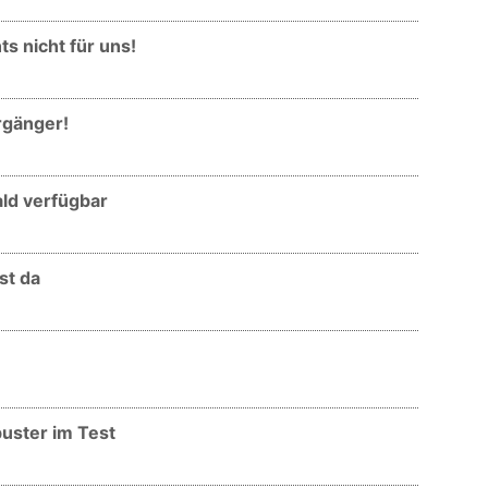
s nicht für uns!
rgänger!
ald verfügbar
st da
buster im Test