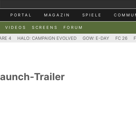
PORTAL
MAGAZIN
SPIELE
COMMU
VIDEOS
SCREENS
FORUM
ARE 4
HALO: CAMPAIGN EVOLVED
GOW: E-DAY
FC 26
Launch-Trailer