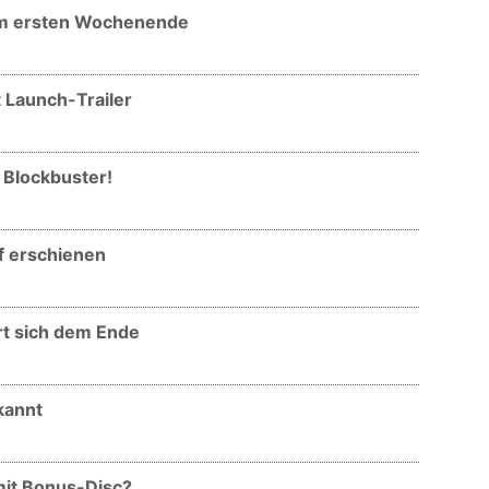
 am ersten Wochenende
t Launch-Trailer
 Blockbuster!
f erschienen
rt sich dem Ende
kannt
mit Bonus-Disc?