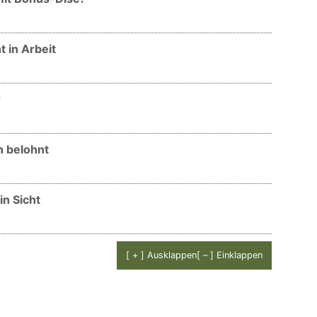
 in Arbeit
r
n belohnt
in Sicht
[ + ] Ausklappen
[ – ] Einklappen