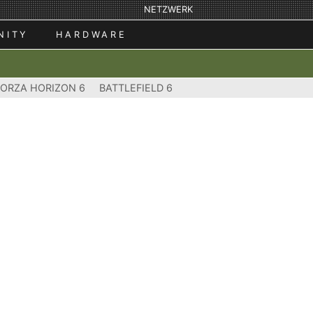
NETZWERK
NITY
HARDWARE
FORZA HORIZON 6
BATTLEFIELD 6