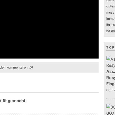
Bewer
gutes
muss 
immer
ihr e
ist a
TOP
den Kommentaren (0)
Assa
Resy
Flag
08.0
X fit gemacht
007 