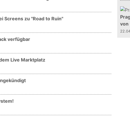
Prag
i Screens zu "Road to Ruin"
von
22.0
ack verfügbar
 dem Live Marktplatz
angekündigt
ystem!