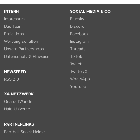
INTERN
SOCIAL MEDIA & CO.
Impressum
Bluesky
Das Team
Discord
Freie Jobs
Facebook
Werbung schalten
Instagram
Unsere Partnershops
Threads
Datenschutz & Hinweise
TikTok
Twitch
Twitter/X
NEWSFEED
WhatsApp
RSS 2.0
YouTube
XA NETZWERK
GearsofWar.de
Halo Universe
PARTNERLINKS
Football Snack Helme