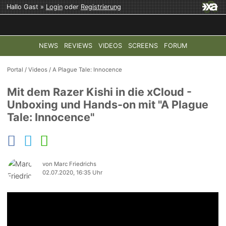
Hallo Gast »
Login
oder
Registrierung
NEWS
REVIEWS
VIDEOS
SCREENS
FORUM
TOP-THEMEN:
COD: MODERN WARFARE 4
HALO: CAMPAI
Portal
/
Videos
/
A Plague Tale: Innocence
Mit dem Razer Kishi in die xCloud -
Unboxing und Hands-on mit "A Plague
Tale: Innocence"
von Marc Friedrichs
02.07.2020, 16:35 Uhr