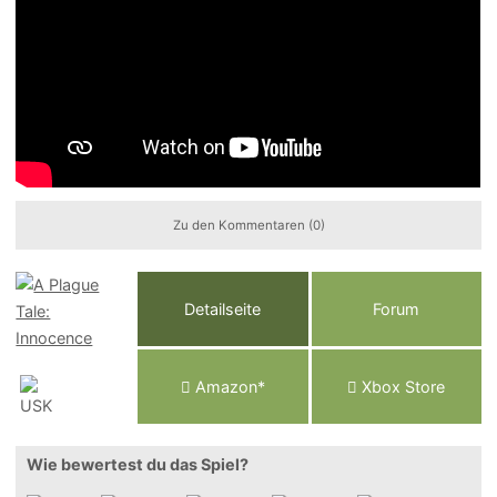
Zu den Kommentaren (0)
Detailseite
Forum
Am
a
z
o
n*
Xbox
Store
Wie bewertest du das Spiel?