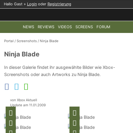
Hallo Gast »
Login
oder
Registrierung
NEWS
REVIEWS
VIDEOS
SCREENS
FORUM
TOP-THEMEN:
COD: MODERN WARFARE 4
HALO: CAMPAI
Portal
/
Screenshots
/
Ninja Blade
Ninja Blade
In dieser Galerie findet ihr ausgewählte Bilder wie Xbox-
Screenshots oder auch Artworks zu Ninja Blade.
von Xbox Aktuell
Update am 11.01.2009