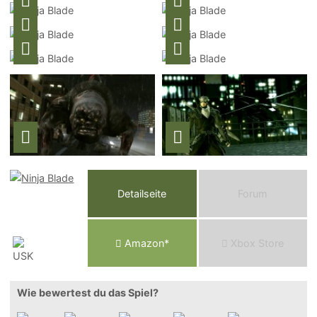
Detailseite
Forum
Am
a
z
o
n*
Xbox
Store
Wie bewertest du das Spiel?