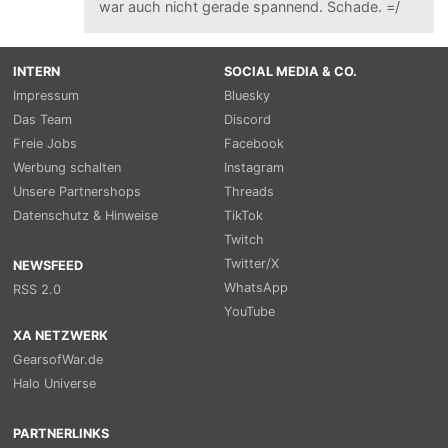
war auch nicht gerade spannend. Schade. =/
INTERN
SOCIAL MEDIA & CO.
Impressum
Bluesky
Das Team
Discord
Freie Jobs
Facebook
Werbung schalten
Instagram
Unsere Partnershops
Threads
Datenschutz & Hinweise
TikTok
Twitch
Twitter/X
NEWSFEED
WhatsApp
RSS 2.0
YouTube
XA NETZWERK
GearsofWar.de
Halo Universe
PARTNERLINKS