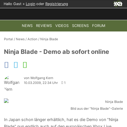
Hallo Gast »
Login
oder
Registrierung
NEWS
REVIEWS
VIDEOS
SCREENS
FORUM
TOP-THEMEN:
COD: MODERN WARFARE 4
HALO: CAMPAI
Portal
/
News
/
Action
/
Ninja Blade
Ninja Blade - Demo ab sofort online
von Wolfgang Kern
10.03.2009, 22:34 Uhr
1
Bild aus der "Ninja Blade"-Galerie
In Japan schon länger erhältlich, hat es die Demo von "Ninja
Blade" nun endlich auch auf den europäischen Xbox Live