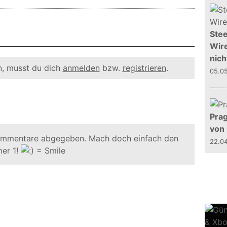
Stee
Wire
nich
, musst du dich
anmelden
bzw.
registrieren
.
05.0
Prag
von
ommentare abgegeben. Mach doch einfach den
22.0
er 1!