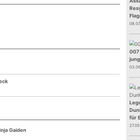
Assa
Resy
Flag
08.0
007 
e
jun
03.0
eck
Leg
Dunk
für 
27.0
inja Gaiden