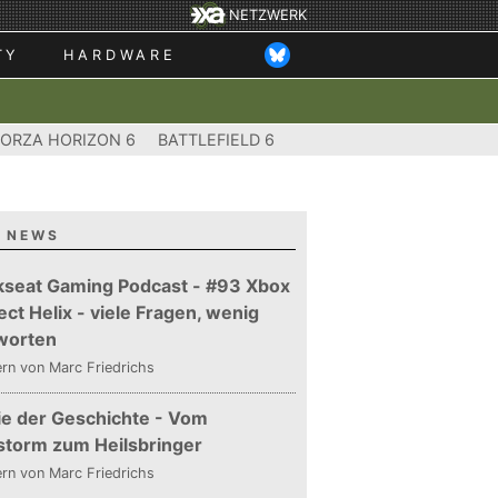
NETZWERK
TY
HARDWARE
FORZA HORIZON 6
BATTLEFIELD 6
 NEWS
kseat Gaming Podcast - #93 Xbox
ect Helix - viele Fragen, wenig
worten
ern
von Marc Friedrichs
ie der Geschichte - Vom
storm zum Heilsbringer
ern
von Marc Friedrichs