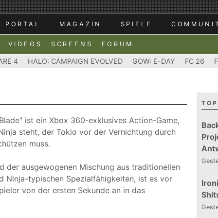
PORTAL
MAGAZIN
SPIELE
COMMUNI
VIDEOS
SCREENS
FORUM
ARE 4
HALO: CAMPAIGN EVOLVED
GOW: E-DAY
FC 26
TOP
 Blade" ist ein Xbox 360-exklusives Action-Game,
Bac
Ninja steht, der Tokio vor der Vernichtung durch
Proj
chützen muss.
Ant
Gest
d der ausgewogenen Mischung aus traditionellen
inja-typischen Spezialfähigkeiten, ist es vor
Iron
pieler von der ersten Sekunde an in das
Shit
Gest