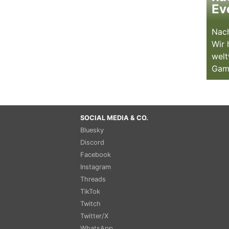
Ev
Nach
Wir 
welt
Gam
SOCIAL MEDIA & CO.
Bluesky
Discord
Facebook
Instagram
Threads
TikTok
Twitch
Twitter/X
WhatsApp