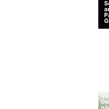
S
a
P
G
Vo
Ga
nä