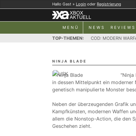
Hallo Gast »
Login
oder
Registrierung
MENÜ
NEWS
REVIEWS
TOP-THEMEN:
COD: MODERN WARF
NINJA BLADE
"Ninja
in dessen Mittelpunkt ein moderner 
genetisch manipulierte Monster bes
Neben der überzeugenden Grafik un
Kampfkünsten, modernen Waffen und N
allem die Nonstop-Action, die den S
Geschehen zieht.