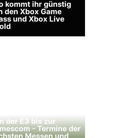
o kommt ihr günstig
n den Xbox Game
ass und Xbox Live
old
n der E3 bis zur
mescom - Termine der
chsten Messen und