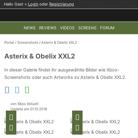
Hallo Gast »
Login
oder
Registrierung
NEWS
REVIEWS
VIDEOS
SCREENS
FORUM
TOP-THEMEN:
COD: MODERN WARFARE 4
HALO: CAMPAI
Portal
/
Screenshots
/
Asterix & Obelix XXL2
Asterix & Obelix XXL2
In dieser Galerie findet ihr ausgewählte Bilder wie Xbox-
Screenshots oder auch Artworks zu Asterix & Obelix XXL2.
von Xbox Aktuell
Update am 01.10.2018