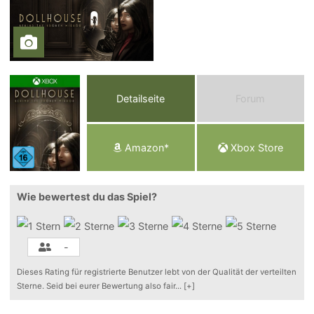
Detailseite
Forum
Am
a
z
o
n*
Xbox
Store
Wie bewertest du das Spiel?
-
Dieses Rating für registrierte Benutzer lebt von der Qualität der verteilten
Sterne. Seid bei eurer Bewertung also fair
...
[+]