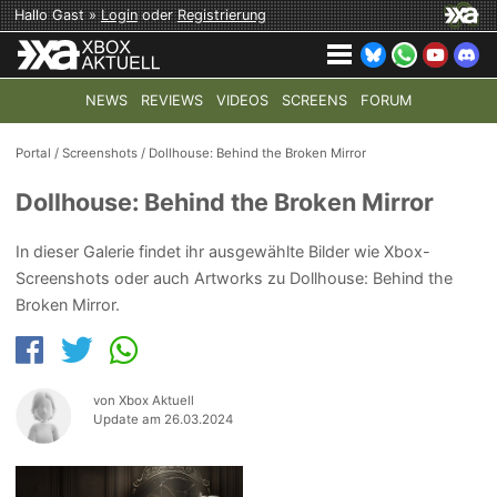
Hallo Gast »
Login
oder
Registrierung
NEWS
REVIEWS
VIDEOS
SCREENS
FORUM
TOP-THEMEN:
COD: MODERN WARFARE 4
HALO: CAMPAI
Portal
/
Screenshots
/
Dollhouse: Behind the Broken Mirror
Dollhouse: Behind the Broken Mirror
In dieser Galerie findet ihr ausgewählte Bilder wie Xbox-
Screenshots oder auch Artworks zu Dollhouse: Behind the
Broken Mirror.
von Xbox Aktuell
Update am 26.03.2024