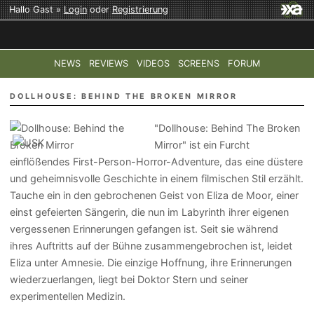
Hallo Gast »
Login
oder
Registrierung
NEWS
REVIEWS
VIDEOS
SCREENS
FORUM
TOP-THEMEN:
COD: MODERN WARFARE 4
HALO: CAMPAI
DOLLHOUSE: BEHIND THE BROKEN MIRROR
"Dollhouse: Behind The Broken
Mirror" ist ein Furcht
einflößendes First-Person-Horror-Adventure, das eine düstere
und geheimnisvolle Geschichte in einem filmischen Stil erzählt.
Tauche ein in den gebrochenen Geist von Eliza de Moor, einer
einst gefeierten Sängerin, die nun im Labyrinth ihrer eigenen
vergessenen Erinnerungen gefangen ist. Seit sie während
ihres Auftritts auf der Bühne zusammengebrochen ist, leidet
Eliza unter Amnesie. Die einzige Hoffnung, ihre Erinnerungen
wiederzuerlangen, liegt bei Doktor Stern und seiner
experimentellen Medizin.