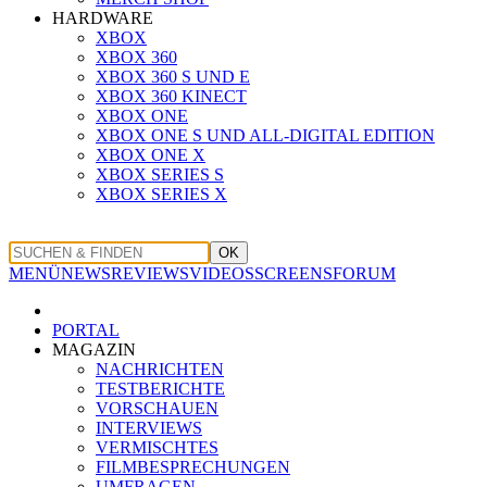
HARDWARE
XBOX
XBOX 360
XBOX 360 S UND E
XBOX 360 KINECT
XBOX ONE
XBOX ONE S UND ALL-DIGITAL EDITION
XBOX ONE X
XBOX SERIES S
XBOX SERIES X
OK
MENÜ
NEWS
REVIEWS
VIDEOS
SCREENS
FORUM
PORTAL
MAGAZIN
NACHRICHTEN
TESTBERICHTE
VORSCHAUEN
INTERVIEWS
VERMISCHTES
FILMBESPRECHUNGEN
UMFRAGEN