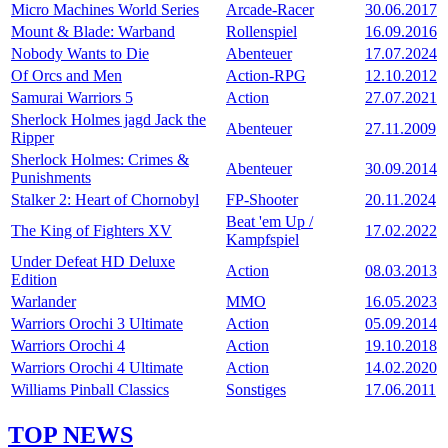
Micro Machines World Series
Arcade-Racer
30.06.2017
Mount & Blade: Warband
Rollenspiel
16.09.2016
Nobody Wants to Die
Abenteuer
17.07.2024
Of Orcs and Men
Action-RPG
12.10.2012
Samurai Warriors 5
Action
27.07.2021
Sherlock Holmes jagd Jack the
Abenteuer
27.11.2009
Ripper
Sherlock Holmes: Crimes &
Abenteuer
30.09.2014
Punishments
Stalker 2: Heart of Chornobyl
FP-Shooter
20.11.2024
Beat 'em Up /
The King of Fighters XV
17.02.2022
Kampfspiel
Under Defeat HD Deluxe
Action
08.03.2013
Edition
Warlander
MMO
16.05.2023
Warriors Orochi 3 Ultimate
Action
05.09.2014
Warriors Orochi 4
Action
19.10.2018
Warriors Orochi 4 Ultimate
Action
14.02.2020
Williams Pinball Classics
Sonstiges
17.06.2011
TOP NEWS