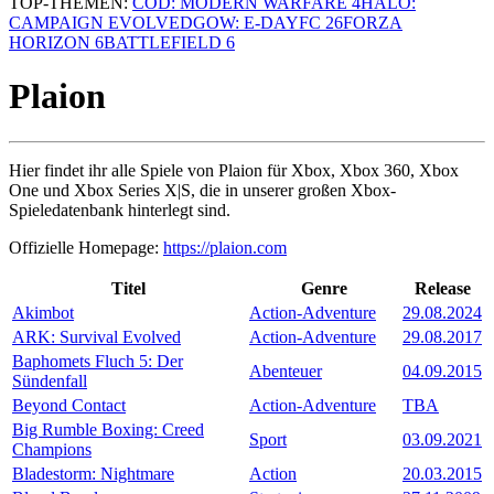
TOP-THEMEN:
COD: MODERN WARFARE 4
HALO:
CAMPAIGN EVOLVED
GOW: E-DAY
FC 26
FORZA
HORIZON 6
BATTLEFIELD 6
Plaion
Hier findet ihr alle Spiele von Plaion für Xbox, Xbox 360, Xbox
One und Xbox Series X|S, die in unserer großen Xbox-
Spieledatenbank hinterlegt sind.
Offizielle Homepage:
https://plaion.com
Titel
Genre
Release
Akimbot
Action-Adventure
29.08.2024
ARK: Survival Evolved
Action-Adventure
29.08.2017
Baphomets Fluch 5: Der
Abenteuer
04.09.2015
Sündenfall
Beyond Contact
Action-Adventure
TBA
Big Rumble Boxing: Creed
Sport
03.09.2021
Champions
Bladestorm: Nightmare
Action
20.03.2015