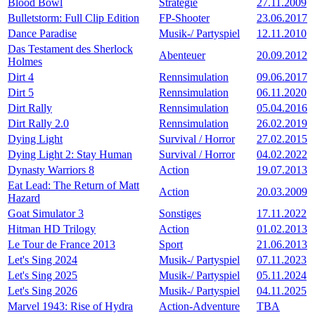
Blood Bowl
Strategie
27.11.2009
Bulletstorm: Full Clip Edition
FP-Shooter
23.06.2017
Dance Paradise
Musik-/ Partyspiel
12.11.2010
Das Testament des Sherlock
Abenteuer
20.09.2012
Holmes
Dirt 4
Rennsimulation
09.06.2017
Dirt 5
Rennsimulation
06.11.2020
Dirt Rally
Rennsimulation
05.04.2016
Dirt Rally 2.0
Rennsimulation
26.02.2019
Dying Light
Survival / Horror
27.02.2015
Dying Light 2: Stay Human
Survival / Horror
04.02.2022
Dynasty Warriors 8
Action
19.07.2013
Eat Lead: The Return of Matt
Action
20.03.2009
Hazard
Goat Simulator 3
Sonstiges
17.11.2022
Hitman HD Trilogy
Action
01.02.2013
Le Tour de France 2013
Sport
21.06.2013
Let's Sing 2024
Musik-/ Partyspiel
07.11.2023
Let's Sing 2025
Musik-/ Partyspiel
05.11.2024
Let's Sing 2026
Musik-/ Partyspiel
04.11.2025
Marvel 1943: Rise of Hydra
Action-Adventure
TBA