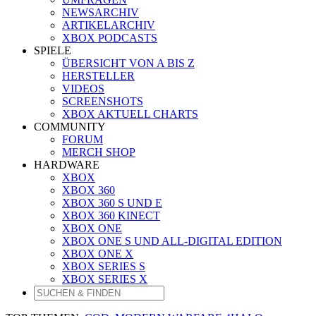
NEWSARCHIV
ARTIKELARCHIV
XBOX PODCASTS
SPIELE
ÜBERSICHT VON A BIS Z
HERSTELLER
VIDEOS
SCREENSHOTS
XBOX AKTUELL CHARTS
COMMUNITY
FORUM
MERCH SHOP
HARDWARE
XBOX
XBOX 360
XBOX 360 S UND E
XBOX 360 KINECT
XBOX ONE
XBOX ONE S UND ALL-DIGITAL EDITION
XBOX ONE X
XBOX SERIES S
XBOX SERIES X