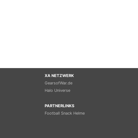
XA NETZWERK
GearsofWar.de
Halo Universe
PARTNERLINKS
Football Snack Helme