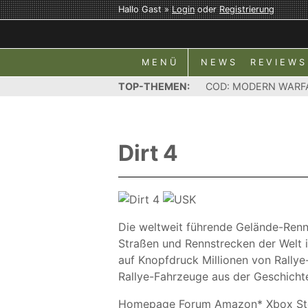
Hallo Gast »
Login
oder
Registrierung
MENÜ
NEWS
REVIEWS
TOP-THEMEN:
COD: MODERN WARF
Dirt 4
Die weltweit führende Gelände-Rennr
Straßen und Rennstrecken der Welt i
auf Knopfdruck Millionen von Rallye
Rallye-Fahrzeuge aus der Geschicht
Homepage
Forum
Amazon*
Xbox St