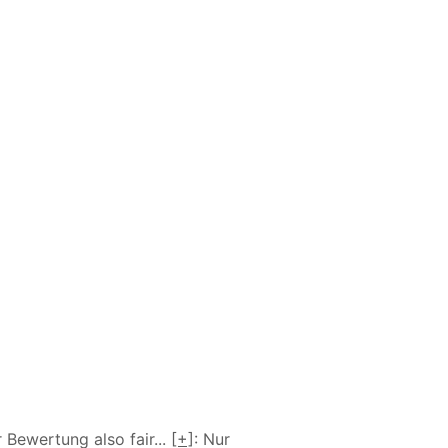
r Bewertung also fair
...
[+]
: Nur