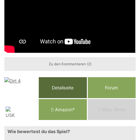
Zu den Kommentaren (2)
Detailseite
Forum
Am
a
z
o
n*
Xbox
Store
Wie bewertest du das Spiel?