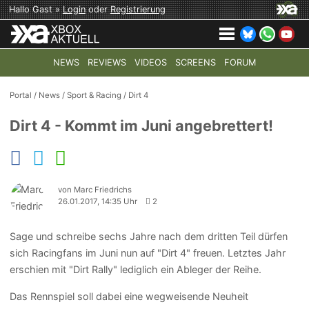
Hallo Gast »
Login
oder
Registrierung
NEWS
REVIEWS
VIDEOS
SCREENS
FORUM
TOP-THEMEN:
COD: MODERN WARFARE 4
HALO: CAMPAI
Portal
/
News
/
Sport & Racing
/
Dirt 4
Dirt 4 - Kommt im Juni angebrettert!
von Marc Friedrichs
26.01.2017, 14:35 Uhr
2
Sage und schreibe sechs Jahre nach dem dritten Teil dürfen
sich Racingfans im Juni nun auf "Dirt 4" freuen. Letztes Jahr
erschien mit "Dirt Rally" lediglich ein Ableger der Reihe.
Das Rennspiel soll dabei eine wegweisende Neuheit