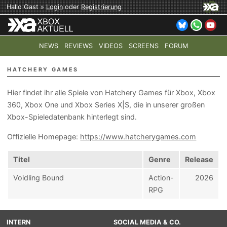
Hallo Gast »
Login
oder
Registrierung
NEWS
REVIEWS
VIDEOS
SCREENS
FORUM
TOP-THEMEN:
COD: MODERN WARFARE 4
HALO: CAMPAI
HATCHERY GAMES
Hier findet ihr alle Spiele von Hatchery Games für Xbox, Xbox
360, Xbox One und Xbox Series X|S, die in unserer großen
Xbox-Spieledatenbank hinterlegt sind.
Offizielle Homepage:
https://www.hatcherygames.com
Titel
Genre
Release
Voidling Bound
Action-
2026
RPG
INTERN
SOCIAL MEDIA & CO.