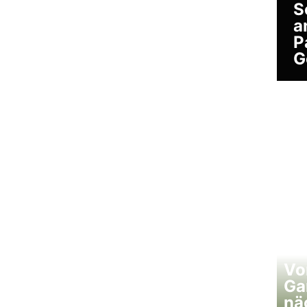
S
a
P
G
Vo
Ga
nä