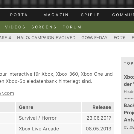
PORTAL
MAGAZIN
SPIELE
COMMU
VIDEOS
SCREENS
FORUM
ARE 4
HALO: CAMPAIGN EVOLVED
GOW: E-DAY
FC 26
TOP
viour Interactive für Xbox, Xbox 360, Xbox One und
Xbo
ßen Xbox-Spieledatenbank hinterlegt sind.
der
Heut
vr.com
Bac
Genre
Release
Proj
Survival / Horror
23.06.2017
Ant
05.08
Xbox Live Arcade
08.05.2013