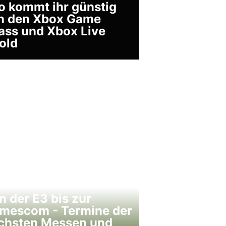
o kommt ihr günstig
n den Xbox Game
ass und Xbox Live
old
n der E3 bis zur
mescom - Termine der
chsten Messen und