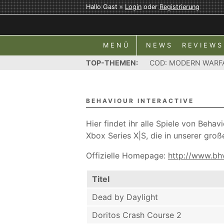
Hallo Gast »
Login
oder
Registrierung
MENÜ
NEWS
REVIEWS
TOP-THEMEN:
COD: MODERN WARF
BEHAVIOUR INTERACTIVE
Hier findet ihr alle Spiele von Beha
Xbox Series X|S, die in unserer gro
Offizielle Homepage:
http://www.bh
Titel
Dead by Daylight
Doritos Crash Course 2