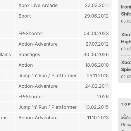
Xbox Live Arcade
23.03.2011
Iron
Shit
Sport
29.06.2012
05.08
FP-Shooter
04.04.2023
Xbox
Hig
Action-Adventure
27.07.2012
03.08
lains
Sonstiges
30.06.2026
Xbo
Action
18.06.2010
Spie
r
Jump 'n' Run / Plattformer
06.11.2015
02.08
Action-Adventure
24.02.2011
FP-Shooter
2026
TOP
Jump 'n' Run / Plattformer
13.02.2015
ons
Action-Adventure
11.10.2013