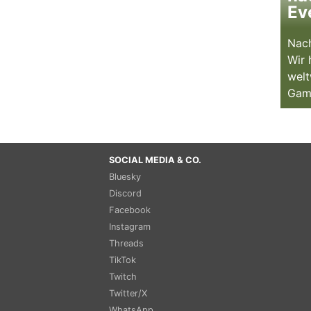
Ev
Nach
Wir 
welt
Gam
SOCIAL MEDIA & CO.
Bluesky
Discord
Facebook
Instagram
Threads
TikTok
Twitch
Twitter/X
WhatsApp