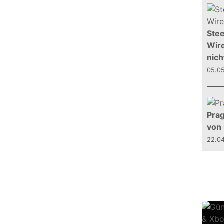
Stee
Wire
nich
05.0
Prag
von
22.0