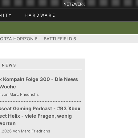
NETZWERK
NITY
HARDWARE
FORZA HORIZON 6
BATTLEFIELD 6
 NEWS
x Kompakt Folge 300 - Die News
 Woche
e
von Marc Friedrichs
kseat Gaming Podcast - #93 Xbox
ect Helix - viele Fragen, wenig
worten
.2026 von Marc Friedrichs