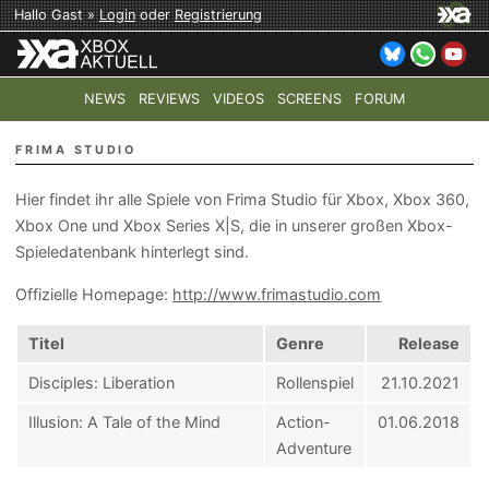
Hallo Gast »
Login
oder
Registrierung
NEWS
REVIEWS
VIDEOS
SCREENS
FORUM
TOP-THEMEN:
COD: MODERN WARFARE 4
HALO: CAMPAI
FRIMA STUDIO
Hier findet ihr alle Spiele von Frima Studio für Xbox, Xbox 360,
Xbox One und Xbox Series X|S, die in unserer großen Xbox-
Spieledatenbank hinterlegt sind.
Offizielle Homepage:
http://www.frimastudio.com
Titel
Genre
Release
Disciples: Liberation
Rollenspiel
21.10.2021
Illusion: A Tale of the Mind
Action-
01.06.2018
Adventure