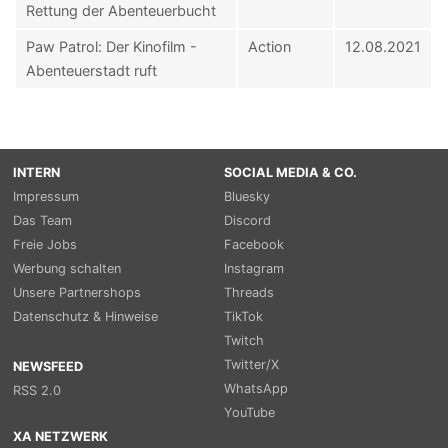
Rettung der Abenteuerbucht
Paw Patrol: Der Kinofilm -
Action
12.08.2021
Abenteuerstadt ruft
INTERN
SOCIAL MEDIA & CO.
Impressum
Bluesky
Das Team
Discord
Freie Jobs
Facebook
Werbung schalten
Instagram
Unsere Partnershops
Threads
Datenschutz & Hinweise
TikTok
Twitch
Twitter/X
NEWSFEED
WhatsApp
RSS 2.0
YouTube
XA NETZWERK