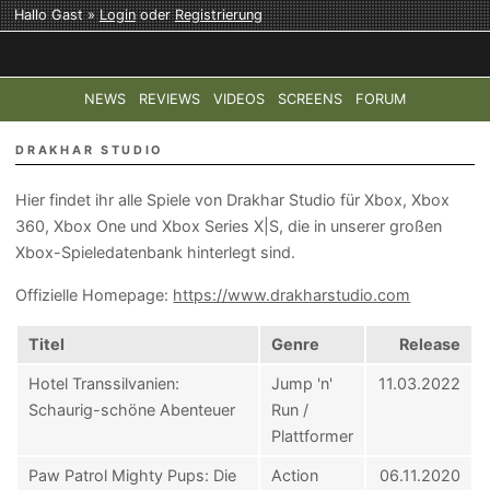
Hallo Gast »
Login
oder
Registrierung
NEWS
REVIEWS
VIDEOS
SCREENS
FORUM
TOP-THEMEN:
COD: MODERN WARFARE 4
HALO: CAMPAI
DRAKHAR STUDIO
Hier findet ihr alle Spiele von Drakhar Studio für Xbox, Xbox
360, Xbox One und Xbox Series X|S, die in unserer großen
Xbox-Spieledatenbank hinterlegt sind.
Offizielle Homepage:
https://www.drakharstudio.com
Titel
Genre
Release
Hotel Transsilvanien:
Jump 'n'
11.03.2022
Schaurig-schöne Abenteuer
Run /
Plattformer
Paw Patrol Mighty Pups: Die
Action
06.11.2020