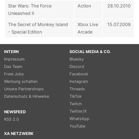
Star Wars: The Force
Action
28.10.2010
Unleashed II
The Secret of Monkey Island
Xbox Live
15.07.2009
- Special Edition
Arcade
INTERN
SOCIAL MEDIA & CO.
Impressum
Bluesky
Das Team
Discord
Freie Jobs
Facebook
Werbung schalten
Instagram
Unsere Partnershops
Threads
Datenschutz & Hinweise
TikTok
Twitch
Twitter/X
NEWSFEED
WhatsApp
RSS 2.0
YouTube
XA NETZWERK