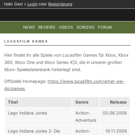
Hallo Gast »
Login
oder
Registrierung
NEWS
REVIEWS
VIDEOS
SCREENS
FORUM
TOP-THEMEN:
COD: MODERN WARFARE 4
HALO: CAMPAI
LUCASFILM GAMES
Hier findet ihr alle Spiele von Lucasfilm Games für Xbox, Xbox
360, Xbox One und Xbox Series X|S, die in unserer großen
Xbox-Spieledatenbank hinterlegt sind.
Offizielle Homepage:
https://www.lucasfilm.com/what-we-
do/games
Titel
Genre
Release
Lego Indiana Jones
Action-
05.06.2008
Adventure
Lego Indiana Jones 2: Die
Action-
19.11.2009