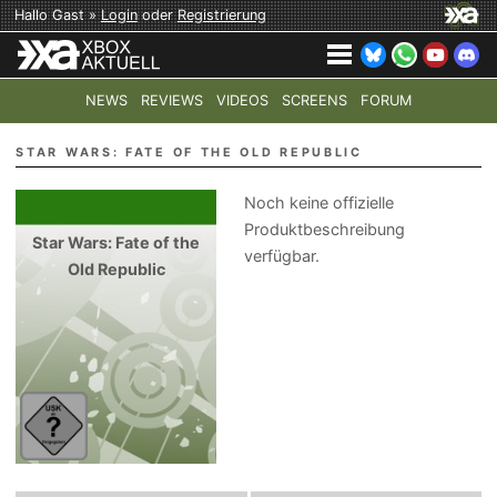
Hallo Gast »
Login
oder
Registrierung
NEWS
REVIEWS
VIDEOS
SCREENS
FORUM
TOP-THEMEN:
COD: MODERN WARFARE 4
HALO: CAMPAI
STAR WARS: FATE OF THE OLD REPUBLIC
Noch keine offizielle
Produktbeschreibung
Star Wars: Fate of the
verfügbar.
Old Republic