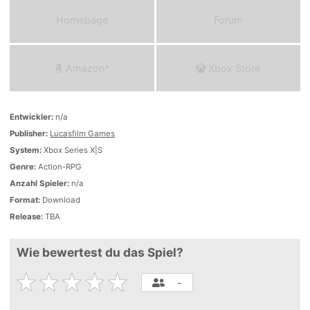
Homepage
Forum
Amazon*
Xbox Store
Entwickler:
n/a
Publisher:
Lucasfilm Games
System:
Xbox Series X|S
Genre:
Action-RPG
Anzahl Spieler:
n/a
Format:
Download
Release:
TBA
Wie bewertest du das Spiel?
-