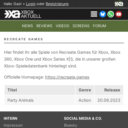
Hallo Gast »
Login
oder
Registrierung
NEWS
REVIEWS
VIDEOS
SCREENS
FORUM
TOP-THEMEN:
COD: MODERN WARFARE 4
HALO: CAMPAI
RECREATE GAMES
Hier findet ihr alle Spiele von Recreate Games für Xbox, Xbox
360, Xbox One und Xbox Series X|S, die in unserer großen
Xbox-Spieledatenbank hinterlegt sind.
Offizielle Homepage:
https://recreate.games
Titel
Genre
Release
Party Animals
Action
20.09.2023
INTERN
SOCIAL MEDIA & CO.
Impressum
Bluesky