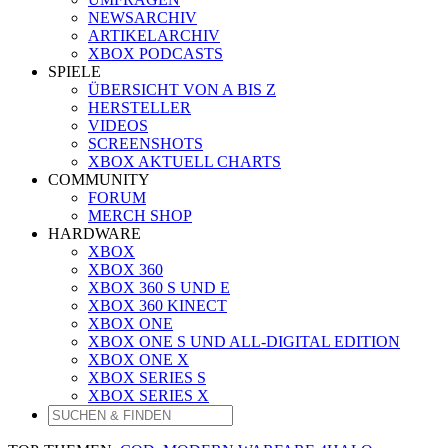
NEWSARCHIV
ARTIKELARCHIV
XBOX PODCASTS
SPIELE
ÜBERSICHT VON A BIS Z
HERSTELLER
VIDEOS
SCREENSHOTS
XBOX AKTUELL CHARTS
COMMUNITY
FORUM
MERCH SHOP
HARDWARE
XBOX
XBOX 360
XBOX 360 S UND E
XBOX 360 KINECT
XBOX ONE
XBOX ONE S UND ALL-DIGITAL EDITION
XBOX ONE X
XBOX SERIES S
XBOX SERIES X