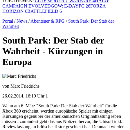
TOP-THEMEN:
COD: MODERN WARFARE 4
HALO:
CAMPAIGN EVOLVED
GOW: E-DAY
FC 26
FORZA
HORIZON 6
BATTLEFIELD 6
Portal
/
News
/
Abenteuer & RPG
/
South Park: Der Stab der
Wahrheit
South Park: Der Stab der
Wahrheit - Kürzungen in
Europa
von Marc Friedrichs
26.02.2014, 16:19 Uhr
1
Wenn am 6. März "South Park: Der Stab der Wahrheit" für die
Xbox 360 erscheint, werden europäische Spieler mit einigen
Kürzungen gegenüber der amerikanischen Originalfassung leben
müssen - zumindest geht das aus Notizen hervor, die Ubisoft inkl.
Reviewfassung an britische Tester geschickt hat. Demnach werden