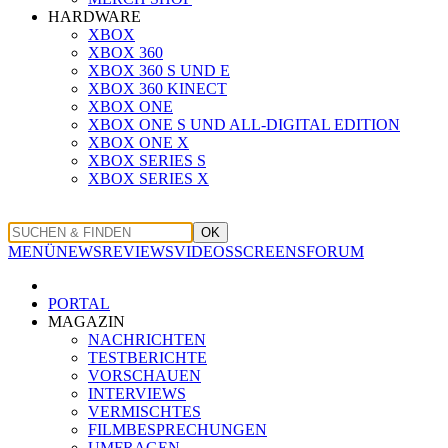
HARDWARE
XBOX
XBOX 360
XBOX 360 S UND E
XBOX 360 KINECT
XBOX ONE
XBOX ONE S UND ALL-DIGITAL EDITION
XBOX ONE X
XBOX SERIES S
XBOX SERIES X
OK
MENÜ
NEWS
REVIEWS
VIDEOS
SCREENS
FORUM
PORTAL
MAGAZIN
NACHRICHTEN
TESTBERICHTE
VORSCHAUEN
INTERVIEWS
VERMISCHTES
FILMBESPRECHUNGEN
UMFRAGEN