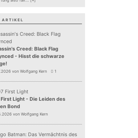
tung also fair
...
[+]
 ARTIKEL
ssin's Creed: Black Flag
nced - Hisst die schwarze
ge!
7.2026
von Wolfgang Kern
1
First Light - Die Leiden des
gen Bond
6.2026
von Wolfgang Kern