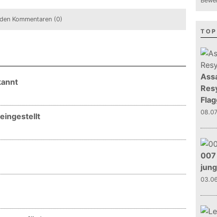
Bewer
den Kommentaren (0)
TOP
Assa
kannt
Resy
Flag
08.0
eingestellt
007 
jun
03.0