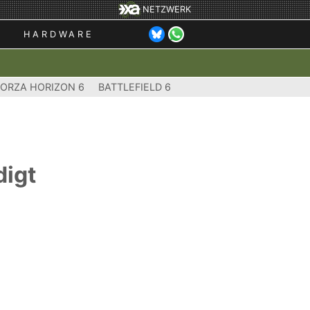
NETZWERK
HARDWARE
FORZA HORIZON 6
BATTLEFIELD 6
digt