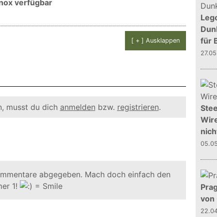
nox verfügbar
Leg
Dunk
für 
[ + ] Ausklappen
27.0
, musst du dich
anmelden
bzw.
registrieren
.
Stee
Wire
nich
05.0
ommentare abgegeben. Mach doch einfach den
er 1!
Prag
von
22.0