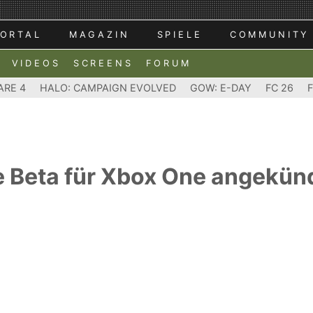
ORTAL
MAGAZIN
SPIELE
COMMUNITY
VIDEOS
SCREENS
FORUM
ARE 4
HALO: CAMPAIGN EVOLVED
GOW: E-DAY
FC 26
e Beta für Xbox One angekün