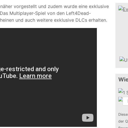
 näher vorgestellt und zudem wurde eine exklusive
 Das Multiplayer-Spiel von den Left4Dead-
cheinen und auch weitere exklusive DLCs erhalten.
Wie
Diese
der Q