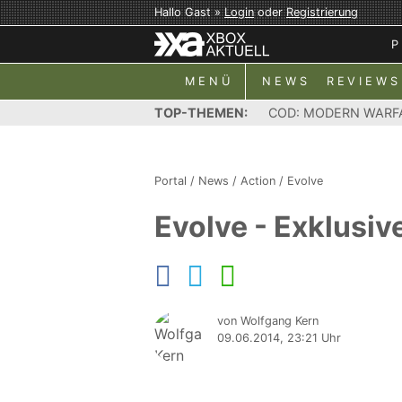
Hallo Gast »
Login
oder
Registrierung
P
MENÜ
NEWS
REVIEWS
TOP-THEMEN:
COD: MODERN WARF
Portal
/
News
/
Action
/
Evolve
Evolve - Exklusiv
von Wolfgang Kern
09.06.2014, 23:21 Uhr