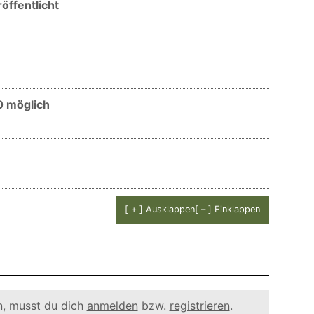
öffentlicht
0 möglich
[ + ] Ausklappen
[ – ] Einklappen
, musst du dich
anmelden
bzw.
registrieren
.