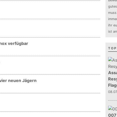
Bewer
gutes
muss 
immer
ihr e
ist a
nox verfügbar
TOP
s
Assa
Resy
 vier neuen Jägern
Flag
08.0
007 