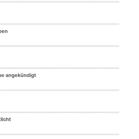
ben
One angekündigt
licht