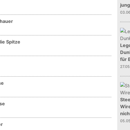
jun
03.0
chauer
ie Spitze
Leg
Dunk
für 
27.0
se
Stee
se
Wire
nich
05.0
er