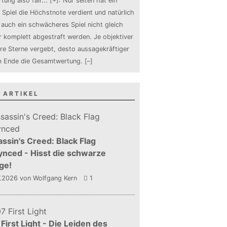
tung also fair
...
[+]
: Nur selten hat ein
 Spiel die Höchstnote verdient und natürlich
auch ein schwächeres Spiel nicht gleich
 komplett abgestraft werden. Je objektiver
ure Sterne vergebt, desto aussagekräftiger
m Ende die Gesamtwertung.
[–]
 ARTIKEL
ssin's Creed: Black Flag
nced - Hisst die schwarze
ge!
7.2026
von Wolfgang Kern
1
First Light - Die Leiden des