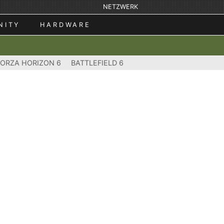
NETZWERK
NITY
HARDWARE
FORZA HORIZON 6
BATTLEFIELD 6