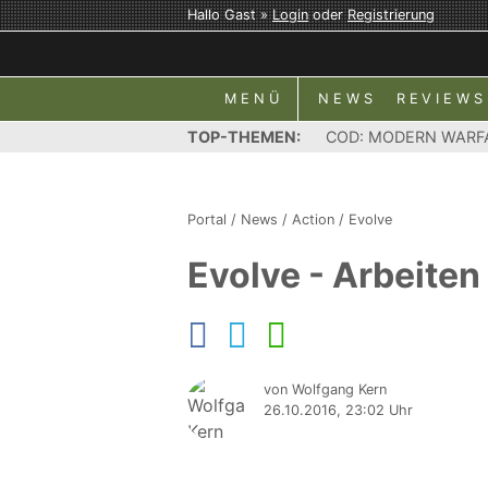
Hallo Gast »
Login
oder
Registrierung
MENÜ
NEWS
REVIEWS
TOP-THEMEN:
COD: MODERN WARF
Portal
/
News
/
Action
/
Evolve
Evolve - Arbeiten
von Wolfgang Kern
26.10.2016, 23:02 Uhr