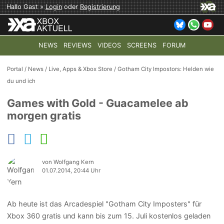
Hallo Gast »
Login
oder
Registrierung
NEWS
REVIEWS
VIDEOS
SCREENS
FORUM
TOP-THEMEN:
COD: MODERN WARFARE 4
HALO: CAMPAI
Portal
/
News
/
Live, Apps & Xbox Store
/
Gotham City Impostors: Helden wie
du und ich
Games with Gold - Guacamelee ab
morgen gratis
von Wolfgang Kern
01.07.2014, 20:44 Uhr
Ab heute ist das Arcadespiel "Gotham City Imposters" für
Xbox 360 gratis und kann bis zum 15. Juli kostenlos geladen