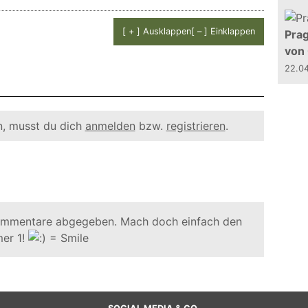
[ + ] Ausklappen
[ – ] Einklappen
Prag
von
22.0
, musst du dich
anmelden
bzw.
registrieren
.
ommentare abgegeben. Mach doch einfach den
er 1!