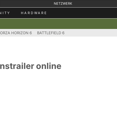
NETZWERK
NITY
HARDWARE
FORZA HORIZON 6
BATTLEFIELD 6
strailer online