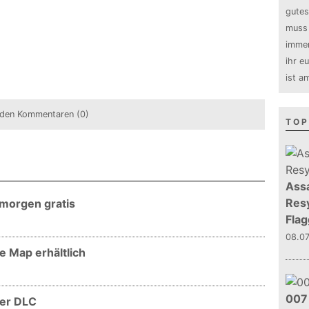
gutes
muss 
immer
ihr e
ist a
den Kommentaren (0)
TOP
Assa
Resy
morgen gratis
Flag
08.0
e Map erhältlich
007 
ser DLC