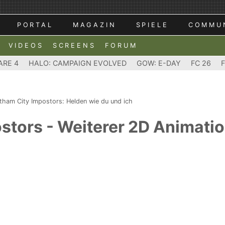
PORTAL
MAGAZIN
SPIELE
COMMU
VIDEOS
SCREENS
FORUM
ARE 4
HALO: CAMPAIGN EVOLVED
GOW: E-DAY
FC 26
tham City Impostors: Helden wie du und ich
tors - Weiterer 2D Animation