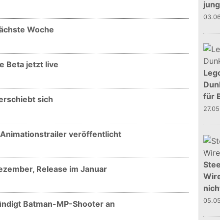
jun
03.0
nächste Woche
 Beta jetzt live
Leg
Dunk
für 
erschiebt sich
27.0
nimationstrailer veröffentlicht
Stee
Dezember, Release im Januar
Wire
nich
05.0
kündigt Batman-MP-Shooter an