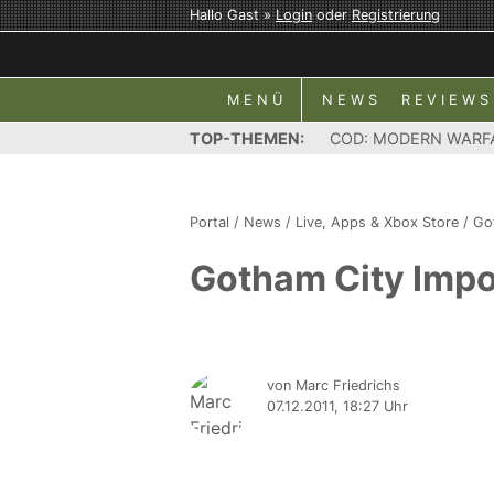
Hallo Gast »
Login
oder
Registrierung
MENÜ
NEWS
REVIEWS
TOP-THEMEN:
COD: MODERN WARF
Portal
/
News
/
Live, Apps & Xbox Store
/
Go
Gotham City Impos
von Marc Friedrichs
07.12.2011, 18:27 Uhr