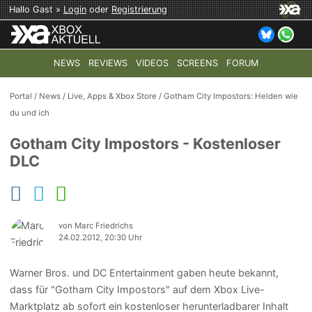
Hallo Gast »
Login
oder
Registrierung
NEWS
REVIEWS
VIDEOS
SCREENS
FORUM
TOP-THEMEN:
COD: MODERN WARFARE 4
HALO: CAMPAI
Portal
/
News
/
Live, Apps & Xbox Store
/
Gotham City Impostors: Helden wie
du und ich
Gotham City Impostors - Kostenloser
DLC
von Marc Friedrichs
24.02.2012, 20:30 Uhr
Warner Bros. und DC Entertainment gaben heute bekannt,
dass für "Gotham City Impostors" auf dem Xbox Live-
Marktplatz ab sofort ein kostenloser herunterladbarer Inhalt