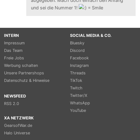
abgegeben. Mach doch einfach den Anfang
und sei die Nummer 1!
INTERN
SOCIAL MEDIA & CO.
Impressum
Bluesky
Das Team
Discord
Freie Jobs
Facebook
Werbung schalten
Instagram
Unsere Partnershops
Threads
Datenschutz & Hinweise
TikTok
Twitch
Twitter/X
NEWSFEED
WhatsApp
RSS 2.0
YouTube
XA NETZWERK
GearsofWar.de
Halo Universe