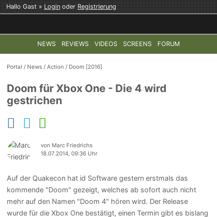
Hallo Gast »
Login
oder
Registrierung
NEWS
REVIEWS
VIDEOS
SCREENS
FORUM
TOP-THEMEN:
COD: MODERN WARFARE 4
HALO: CAMPAI
Portal
/
News
/
Action
/
Doom [2016]
Doom für Xbox One - Die 4 wird
gestrichen
von Marc Friedrichs
18.07.2014, 09:36 Uhr
Auf der Quakecon hat id Software gestern erstmals das
kommende "Doom" gezeigt, welches ab sofort auch nicht
mehr auf den Namen "Doom 4" hören wird. Der Release
wurde für die Xbox One bestätigt, einen Termin gibt es bislang