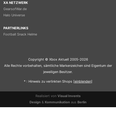
XA NETZWERK
GearsofWar.de
Halo Universe
PARTNERLINKS
Football Snack Helme
Copyright © Xbox Aktuell 2005-2026
Alle Rechte vorbehalten, sämtliche Markenzeichen sind Eigentum der
jeweiligen Besitzer.
* : Hinweis zu verlinkten Shops [
ein
blenden
]
Realisiert von
Visual Invents
Design
&
Kommunikation
aus
Berlin