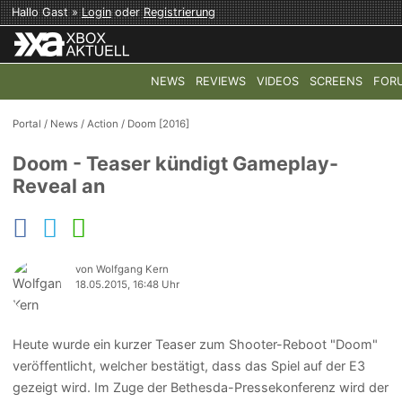
Hallo Gast »
Login
oder
Registrierung
NEWS
REVIEWS
VIDEOS
SCREENS
FOR
TOP-THEMEN:
COD: MODERN WARFARE 4
HALO: CAMPAI
Portal
/
News
/
Action
/
Doom [2016]
Doom - Teaser kündigt Gameplay-
Reveal an
von Wolfgang Kern
18.05.2015, 16:48 Uhr
Heute wurde ein kurzer Teaser zum Shooter-Reboot "Doom"
veröffentlicht, welcher bestätigt, dass das Spiel auf der E3
gezeigt wird. Im Zuge der Bethesda-Pressekonferenz wird der