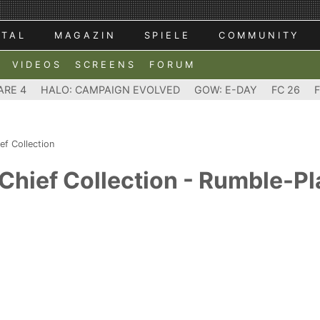
RTAL
MAGAZIN
SPIELE
COMMUNITY
VIDEOS
SCREENS
FORUM
ARE 4
HALO: CAMPAIGN EVOLVED
GOW: E-DAY
FC 26
ef Collection
Chief Collection - Rumble-Pla