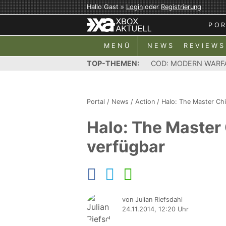
Hallo Gast »
Login
oder
Registrierung
PO
MENÜ
NEWS
REVIEWS
TOP-THEMEN:
COD: MODERN WARF
Portal
/
News
/
Action
/
Halo: The Master Chi
Halo: The Master 
verfügbar
von Julian Riefsdahl
24.11.2014, 12:20 Uhr