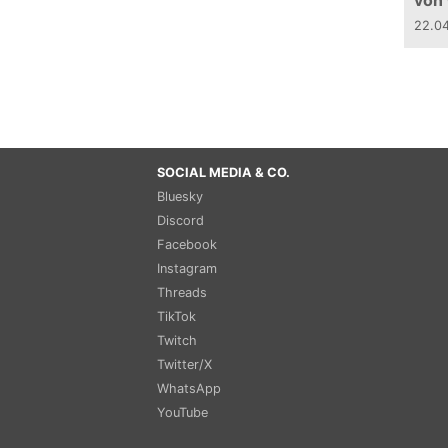
von
22.0
SOCIAL MEDIA & CO.
Bluesky
Discord
Facebook
Instagram
Threads
TikTok
Twitch
Twitter/X
WhatsApp
YouTube