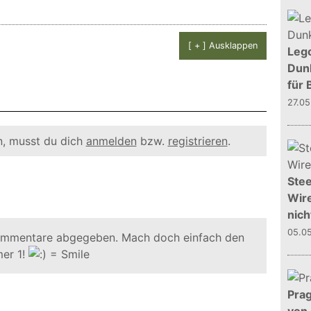
[ + ] Ausklappen
Leg
Dunk
für 
27.0
, musst du dich
anmelden
bzw.
registrieren
.
Stee
Wire
nich
05.0
ommentare abgegeben. Mach doch einfach den
er 1!
Prag