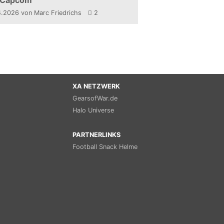
 Capcom
4.2026
von Marc Friedrichs
2
XA NETZWERK
GearsofWar.de
Halo Universe
PARTNERLINKS
Football Snack Helme