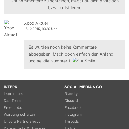
Um Kommentare zu schreiben, musst du dich
anmelden
bzw.
registrieren
.
Xbox Aktuell
16.10.2015, 10:29 Uhr
Es wurden noch keine Kommentare
abgegeben. Mach doch einfach den Anfang
und sei die Nummer 1!
INTERN
SOCIAL MEDIA & CO.
Impressum
Bluesky
Das Team
Discord
Freie Jobs
Facebook
Werbung schalten
Instagram
Unsere Partnershops
Threads
Datenschutz & Hinweise
TikTok