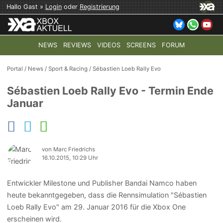
Hallo Gast »
Login
oder
Registrierung
NEWS
REVIEWS
VIDEOS
SCREENS
FORUM
TOP-THEMEN:
COD: MODERN WARFARE 4
HALO: CAMPAI
Portal
/
News
/
Sport & Racing
/
Sébastien Loeb Rally Evo
Sébastien Loeb Rally Evo - Termin Ende
Januar
von Marc Friedrichs
16.10.2015, 10:29 Uhr
Entwickler Milestone und Publisher Bandai Namco haben
heute bekanntgegeben, dass die Rennsimulation "Sébastien
Loeb Rally Evo" am 29. Januar 2016 für die Xbox One
erscheinen wird.