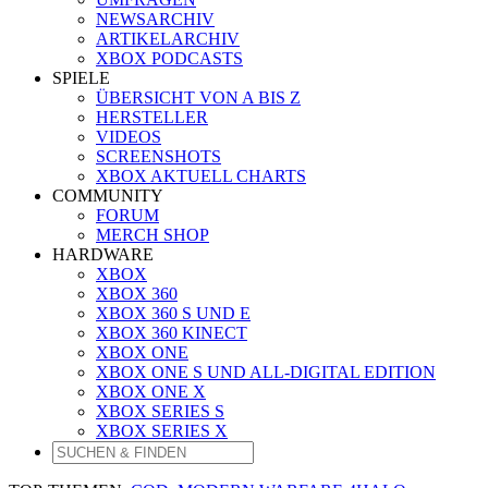
NEWSARCHIV
ARTIKELARCHIV
XBOX PODCASTS
SPIELE
ÜBERSICHT VON A BIS Z
HERSTELLER
VIDEOS
SCREENSHOTS
XBOX AKTUELL CHARTS
COMMUNITY
FORUM
MERCH SHOP
HARDWARE
XBOX
XBOX 360
XBOX 360 S UND E
XBOX 360 KINECT
XBOX ONE
XBOX ONE S UND ALL-DIGITAL EDITION
XBOX ONE X
XBOX SERIES S
XBOX SERIES X