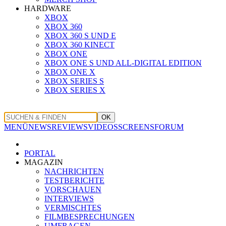
HARDWARE
XBOX
XBOX 360
XBOX 360 S UND E
XBOX 360 KINECT
XBOX ONE
XBOX ONE S UND ALL-DIGITAL EDITION
XBOX ONE X
XBOX SERIES S
XBOX SERIES X
OK
MENÜ
NEWS
REVIEWS
VIDEOS
SCREENS
FORUM
PORTAL
MAGAZIN
NACHRICHTEN
TESTBERICHTE
VORSCHAUEN
INTERVIEWS
VERMISCHTES
FILMBESPRECHUNGEN
UMFRAGEN