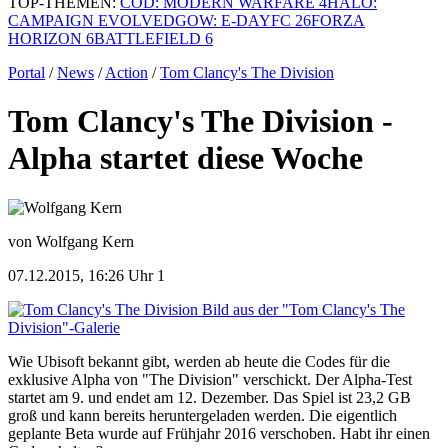
TOP-THEMEN:
COD: MODERN WARFARE 4
HALO:
CAMPAIGN EVOLVED
GOW: E-DAY
FC 26
FORZA
HORIZON 6
BATTLEFIELD 6
Portal
/
News
/
Action
/
Tom Clancy's The Division
Tom Clancy's The Division -
Alpha startet diese Woche
von Wolfgang Kern
07.12.2015, 16:26 Uhr
1
Bild aus der "Tom Clancy's The
Division"-Galerie
Wie Ubisoft bekannt gibt, werden ab heute die Codes für die
exklusive Alpha von "The Division" verschickt. Der Alpha-Test
startet am 9. und endet am 12. Dezember. Das Spiel ist 23,2 GB
groß und kann bereits heruntergeladen werden. Die eigentlich
geplante Beta wurde auf Frühjahr 2016 verschoben. Habt ihr einen