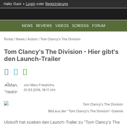
Hallo Gast »
Login
oder
Registrierung
NEWS
REVIEWS
VIDEOS
SCREENS
FORUM
TOP-THEMEN:
COD: MODERN WARFARE 4
HALO: CAMPAI
Portal
/
News
/
Action
/
Tom Clancy's The Division
Tom Clancy's The Division - Hier gibt's
den Launch-Trailer
von Marc Friedrichs
01.03.2016, 18:11 Uhr
Bild aus der "Tom Clancy's The Division"-Galerie
Ubisoft hat soeben den Launch-Trailer zu "Tom Clancy's The