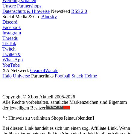
Werbung schalten
Unsere Partnershops
Datenschutz & Hinweise
Newsfeed
RSS 2.0
Social Media & Co.
Bluesky
Discord
Facebook
Instagram
Threads
TikTok
Twitch
Twitter/X
WhatsApp
YouTube
XA Netzwerk
GearsofWar.de
Halo Universe
Partnerlinks
Football Snack Helme
Copyright © Xbox Aktuell 2005-2026
Alle Rechte vorbehalten, sämtliche Markenzeichen sind Eigentum
der jeweiligen Besitzer.
* : Hinweis zu verlinkten Shops [
ein
aus
blenden
]
Bei diesem Link handelt es sich um einen sog. Affiliate-Link. Wenn
ihr über diesen beim verlinkten Shop ein Produkt kauft, erhalten wir