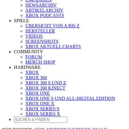
NEWSARCHIV
ARTIKELARCHIV
XBOX PODCASTS
SPIELE
ÜBERSICHT VON A BIS Z
HERSTELLER
VIDEOS
SCREENSHOTS
XBOX AKTUELL CHARTS
COMMUNITY
FORUM
MERCH SHOP
HARDWARE
XBOX
XBOX 360
XBOX 360 S UND E
XBOX 360 KINECT
XBOX ONE
XBOX ONE S UND ALL-DIGITAL EDITION
XBOX ONE X
XBOX SERIES S
XBOX SERIES X