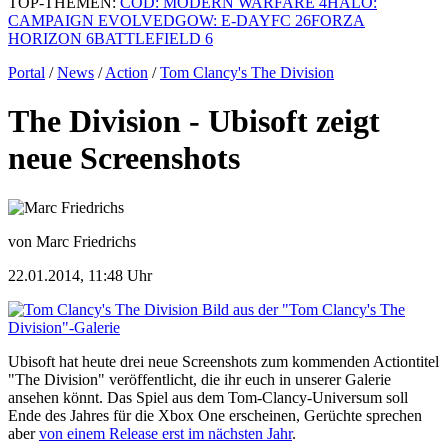
TOP-THEMEN:
COD: MODERN WARFARE 4
HALO:
CAMPAIGN EVOLVED
GOW: E-DAY
FC 26
FORZA
HORIZON 6
BATTLEFIELD 6
Portal
/
News
/
Action
/
Tom Clancy's The Division
The Division - Ubisoft zeigt
neue Screenshots
von Marc Friedrichs
22.01.2014, 11:48 Uhr
Bild aus der "Tom Clancy's The
Division"-Galerie
Ubisoft hat heute drei neue Screenshots zum kommenden Actiontitel
"The Division" veröffentlicht, die ihr euch in unserer Galerie
ansehen könnt. Das Spiel aus dem Tom-Clancy-Universum soll
Ende des Jahres für die Xbox One erscheinen, Gerüchte sprechen
aber
von einem Release erst im nächsten Jahr
.