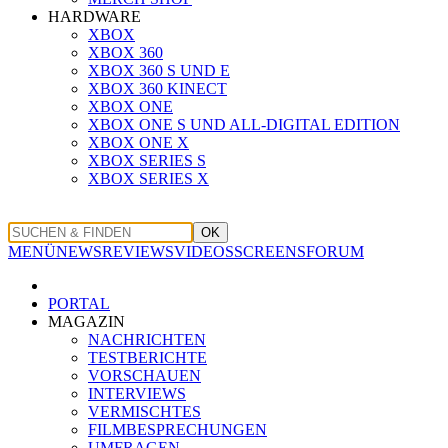
HARDWARE
XBOX
XBOX 360
XBOX 360 S UND E
XBOX 360 KINECT
XBOX ONE
XBOX ONE S UND ALL-DIGITAL EDITION
XBOX ONE X
XBOX SERIES S
XBOX SERIES X
OK
MENÜ
NEWS
REVIEWS
VIDEOS
SCREENS
FORUM
PORTAL
MAGAZIN
NACHRICHTEN
TESTBERICHTE
VORSCHAUEN
INTERVIEWS
VERMISCHTES
FILMBESPRECHUNGEN
UMFRAGEN