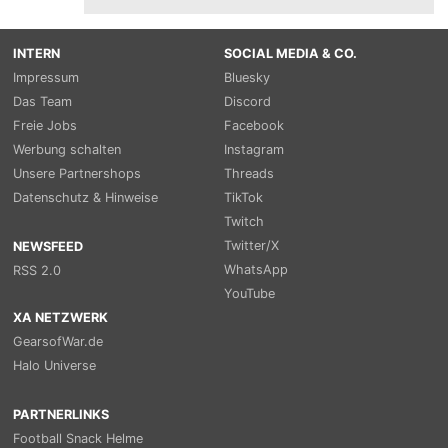
INTERN
SOCIAL MEDIA & CO.
Impressum
Bluesky
Das Team
Discord
Freie Jobs
Facebook
Werbung schalten
Instagram
Unsere Partnershops
Threads
Datenschutz & Hinweise
TikTok
Twitch
Twitter/X
NEWSFEED
WhatsApp
RSS 2.0
YouTube
XA NETZWERK
GearsofWar.de
Halo Universe
PARTNERLINKS
Football Snack Helme