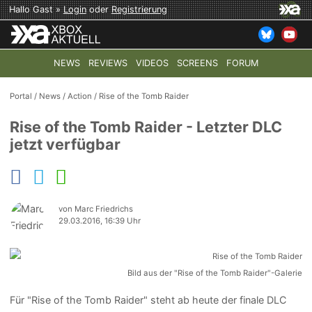
Hallo Gast »
Login
oder
Registrierung
NEWS
REVIEWS
VIDEOS
SCREENS
FORUM
TOP-THEMEN:
COD: MODERN WARFARE 4
HALO: CAMPAI
Portal
/
News
/
Action
/
Rise of the Tomb Raider
Rise of the Tomb Raider - Letzter DLC
jetzt verfügbar
von Marc Friedrichs
29.03.2016, 16:39 Uhr
Bild aus der "Rise of the Tomb Raider"-Galerie
Für "Rise of the Tomb Raider" steht ab heute der finale DLC