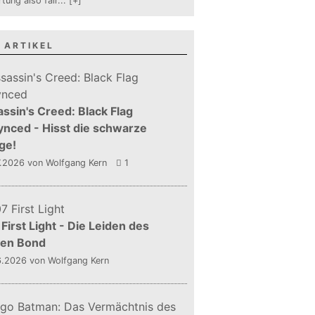
tung also fair
...
[+]
 ARTIKEL
ssin's Creed: Black Flag
nced - Hisst die schwarze
ge!
7.2026
von Wolfgang Kern
1
First Light - Die Leiden des
gen Bond
6.2026
von Wolfgang Kern