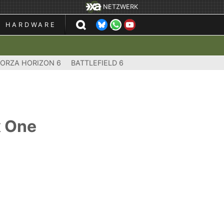
NETZWERK
HARDWARE
FORZA HORIZON 6
BATTLEFIELD 6
x One