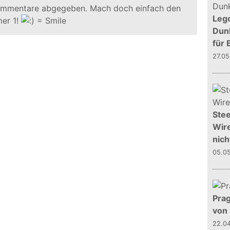
ommentare abgegeben. Mach doch einfach den
Leg
er 1!
Dunk
für 
27.0
Stee
Wire
nich
05.0
Prag
von
22.0