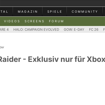
RTAL
MAGAZIN
SPIELE
COMMUNITY
VIDEOS
SCREENS
FORUM
ARE 4
HALO: CAMPAIGN EVOLVED
GOW: E-DAY
FC 26
der
Raider - Exklusiv nur für Xbo