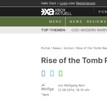
Hallo Gast »
Login
oder
Registrierung
PO
MENÜ
NEWS
REVIEWS
TOP-THEMEN:
COD: MODERN WARF
Portal
/
News
/
Action
/
Rise of the Tomb Rai
Rise of the Tomb 
von Wolfgang Kern
12.08.2014, 18:19 Uhr