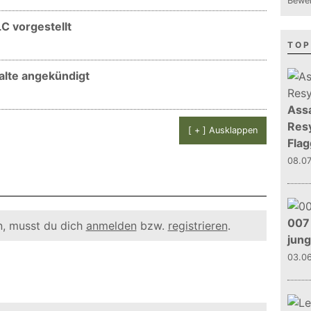
Bewer
C vorgestellt
TOP
alte angekündigt
Assa
Resy
[ + ] Ausklappen
Flag
08.0
007 
, musst du dich
anmelden
bzw.
registrieren
.
jun
03.0