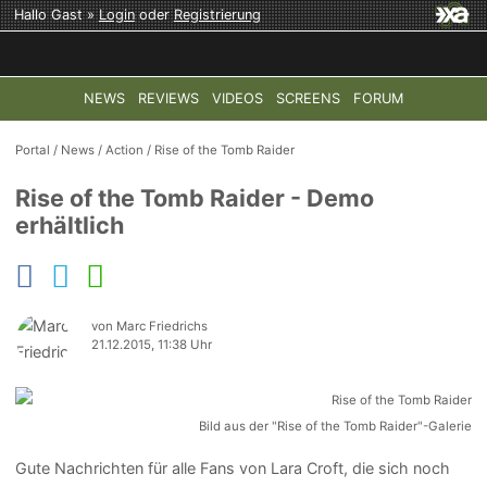
Hallo Gast »
Login
oder
Registrierung
NEWS
REVIEWS
VIDEOS
SCREENS
FORUM
TOP-THEMEN:
COD: MODERN WARFARE 4
HALO: CAMPAI
Portal
/
News
/
Action
/
Rise of the Tomb Raider
Rise of the Tomb Raider - Demo
erhältlich
von Marc Friedrichs
21.12.2015, 11:38 Uhr
Bild aus der "Rise of the Tomb Raider"-Galerie
Gute Nachrichten für alle Fans von Lara Croft, die sich noch