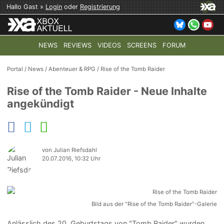
Hallo Gast »
Login
oder
Registrierung
NEWS
REVIEWS
VIDEOS
SCREENS
FORUM
TOP-THEMEN:
COD: MODERN WARFARE 4
HALO: CAMPAI
Portal
/
News
/
Abenteuer & RPG
/
Rise of the Tomb Raider
Rise of the Tomb Raider - Neue Inhalte
angekündigt
von Julian Riefsdahl
20.07.2016, 10:32 Uhr
Bild aus der "Rise of the Tomb Raider"-Galerie
Anlässlich des 20. Geburtstags von "Tomb Raider" wurden